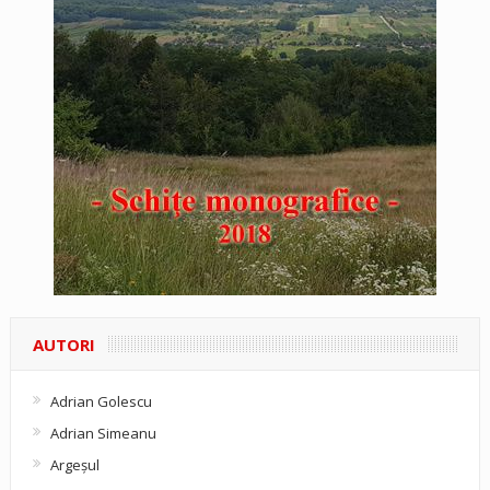
AUTORI
Adrian Golescu
Adrian Simeanu
Argeşul