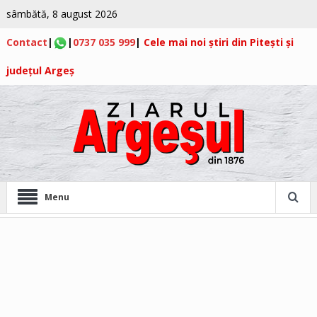
sâmbătă, 8 august 2026
Contact
|
|
0737 035 999
|
Cele mai noi știri din Pitești și
județul Argeș
Menu