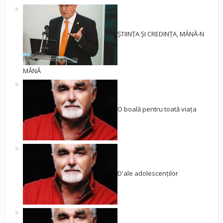
ȘTIINȚA ȘI CREDINȚA, MÂNĂ-N
MÂNĂ
O boală pentru toată viața
D'ale adolescenților