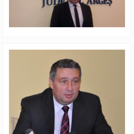
Cine îi ia locul lui Soare?
După Moş Nicolae, finalele