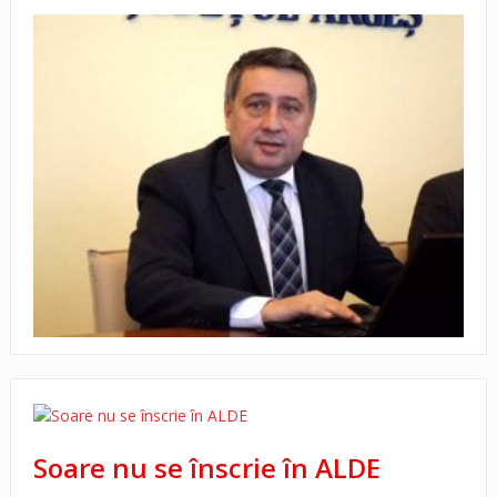
Soare, propus la şefia PNL
Soare nu se înscrie în ALDE