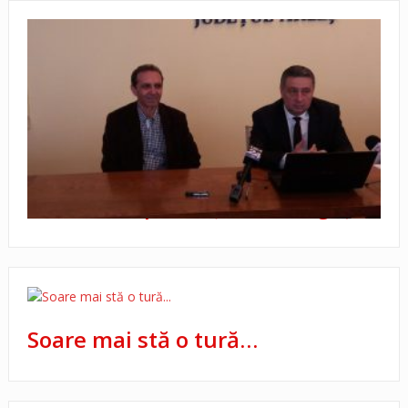
Comedia… prefecţilor de Argeş
Soare mai stă o tură…