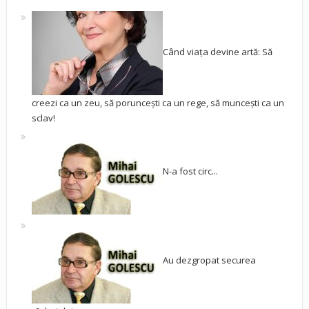
Când viața devine artă: Să
creezi ca un zeu, să poruncești ca un rege, să muncești ca un
sclav!
N-a fost circ...
Au dezgropat securea