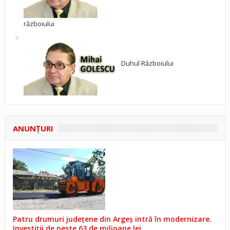
războiului
Duhul Războiului
ANUNŢURI
Patru drumuri județene din Argeș intră în modernizare.
Investiții de peste 63 de milioane lei