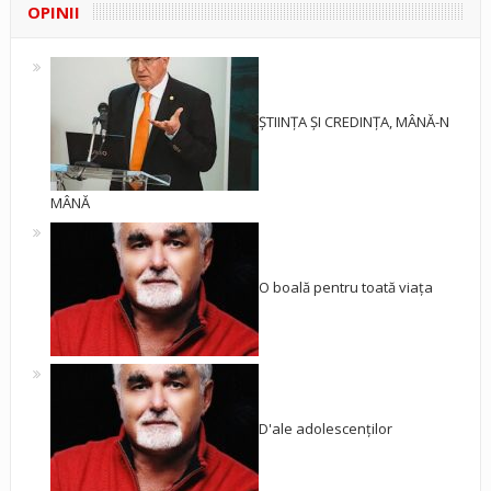
OPINII
ȘTIINȚA ȘI CREDINȚA, MÂNĂ-N
MÂNĂ
O boală pentru toată viața
D'ale adolescenților