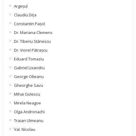
Argeşul
Claudiu Diţa
Constantin Pașol
Dr. Mariana Clemens
Dr. Tiberiu Stănescu
Dr. Viorel Pătraşcu
Eduard Tomaziu
Gabriel Lixandru
George Olteanu
Gheorghe Savu
Mihai Golescu
Mirela Neagoe
Olga Andronachi
Traian Ulmeanu
Val. Nicolau