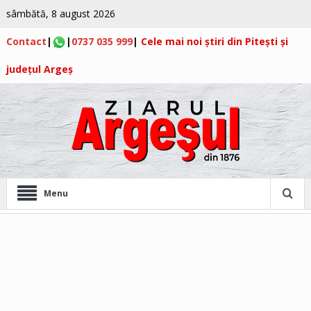
sâmbătă, 8 august 2026
Contact
|
|
0737 035 999
|
Cele mai noi știri din Pitești și
județul Argeș
Menu