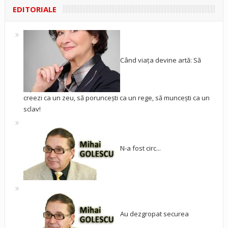
EDITORIALE
Când viața devine artă: Să
creezi ca un zeu, să poruncești ca un rege, să muncești ca un
sclav!
N-a fost circ...
Au dezgropat securea