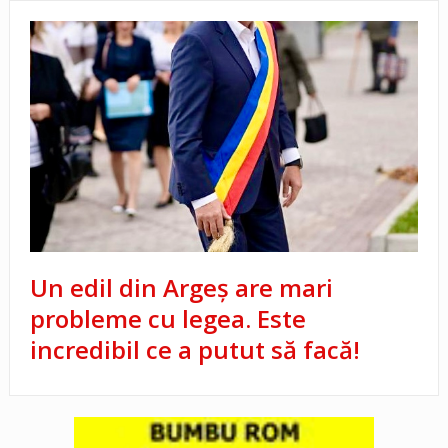
Un edil din Argeș are mari
probleme cu legea. Este
incredibil ce a putut să facă!