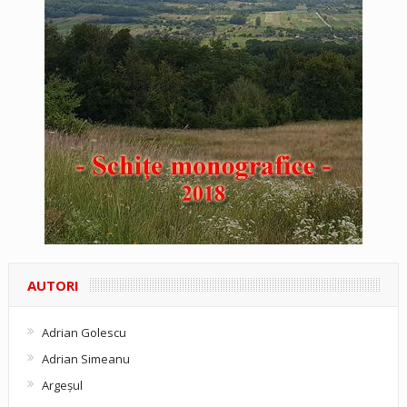
AUTORI
Adrian Golescu
Adrian Simeanu
Argeşul