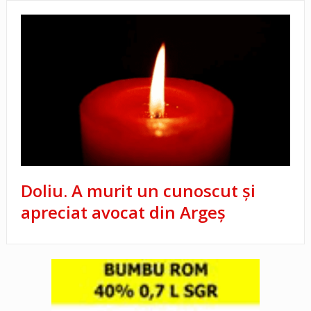
Doliu. A murit un cunoscut și
apreciat avocat din Argeș