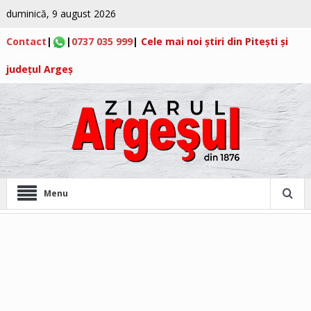
duminică, 9 august 2026
Contact
|
|
0737 035 999
|
Cele mai noi știri din Pitești și
județul Argeș
Menu