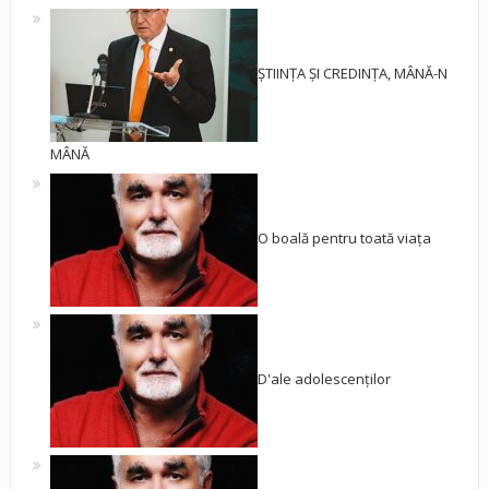
ȘTIINȚA ȘI CREDINȚA, MÂNĂ-N
MÂNĂ
O boală pentru toată viața
D'ale adolescenților