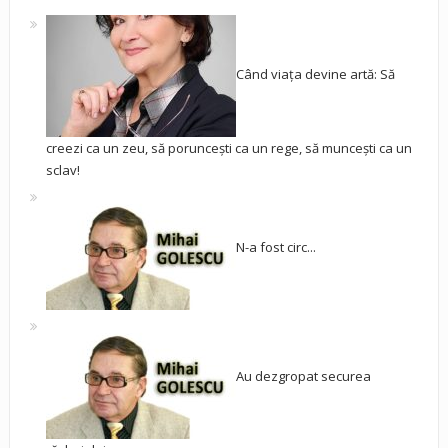
Când viața devine artă: Să
creezi ca un zeu, să poruncești ca un rege, să muncești ca un
sclav!
N-a fost circ...
Au dezgropat securea