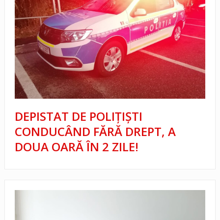
DEPISTAT DE POLIȚIȘTI
CONDUCÂND FĂRĂ DREPT, A
DOUA OARĂ ÎN 2 ZILE!