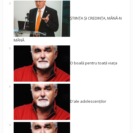
ȘTIINȚA ȘI CREDINȚA, MÂNĂ-N
MÂNĂ
O boală pentru toată viața
D'ale adolescenților