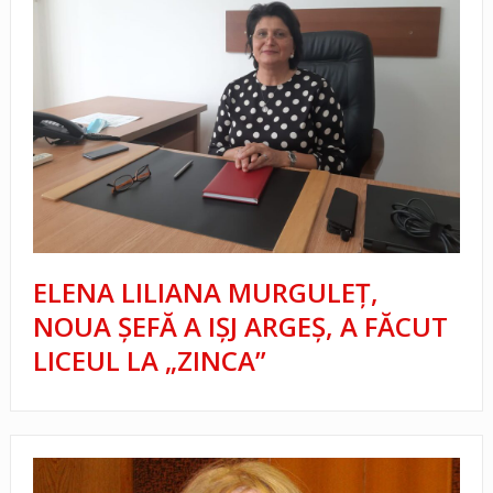
ELENA LILIANA MURGULEȚ,
NOUA ȘEFĂ A IȘJ ARGEȘ, A FĂCUT
LICEUL LA „ZINCA”