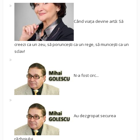
Când viața devine artă: Să
creezi ca un zeu, să poruncești ca un rege, să muncești ca un
sclav!
N-a fost circ...
Au dezgropat securea
războiului