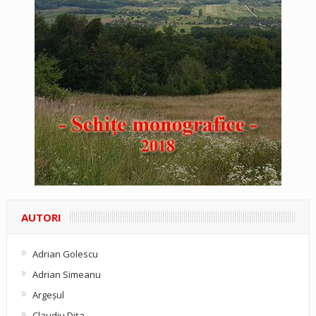
AUTORI
Adrian Golescu
Adrian Simeanu
Argeşul
Claudiu Diţa