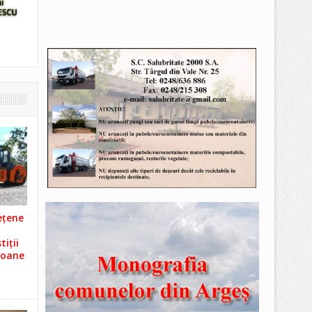
ețene
iții
ioane