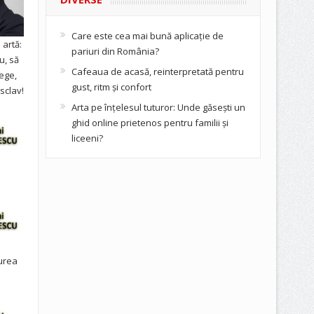
Care este cea mai bună aplicație de
artă:
pariuri din România?
u, să
Cafeaua de acasă, reinterpretată pentru
ege,
gust, ritm și confort
sclav!
Arta pe înțelesul tuturor: Unde găsești un
ghid online prietenos pentru familii și
liceeni?
urea