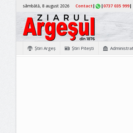
sâmbătă, 8 august 2026
Contact
|
|
0737 035 999
|
Ştiri Argeş
Ştiri Piteşti
Administrat