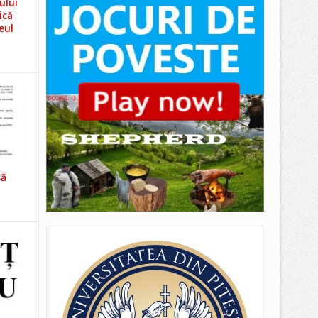
ului
ică
eul
să