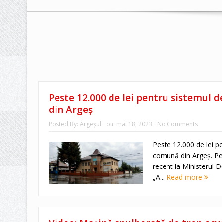
Peste 12.000 de lei pentru sistemul d
din Argeș
Posted By:
Argeşul
on:
mai 18, 2023
No Comments
Peste 12.000 de lei pe
comună din Argeș. Pe l
recent la Ministerul D
„A...
Read more