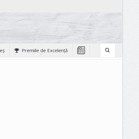
geș
Premiile de Excelență