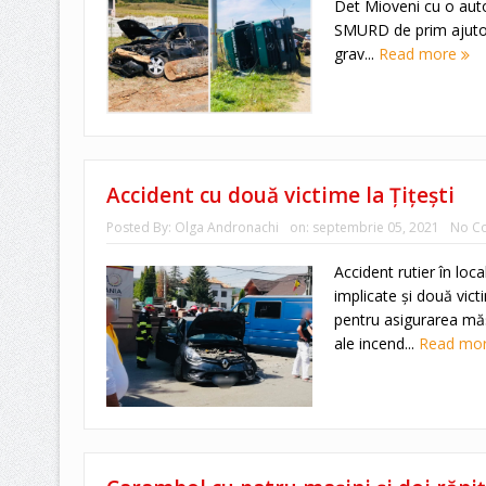
Det Mioveni cu o auto
SMURD de prim ajutor 
grav...
Read more
Accident cu două victime la Țițești
Posted By:
Olga Andronachi
on:
septembrie 05, 2021
No C
Accident rutier în loc
implicate și două vict
pentru asigurarea măsu
ale incend...
Read mo