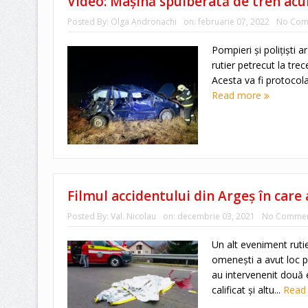
Video: Mașină spulberată de tren acum
Posted By:
Olga Andronachi
on:
februarie 07, 2022
No Com
Pompieri și polițiști 
rutier petrecut la trec
Acesta va fi protocola
Read more
Filmul accidentului din Argeș în care
Posted By:
Val. Nicolau
on:
decembrie 03, 2021
No Commen
Un alt eveniment rutie
omeneşti a avut loc pe
au intervenenit două
calificat și altu...
Read