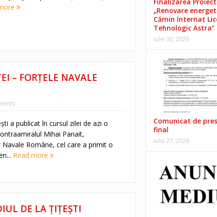
Finalizarea Proiect
more
„Renovare energet
Cămin Internat Lic
Tehnologic Astra”
iulie 30, 2026
I – FORŢELE NAVALE
ments
Comunicat de pre
i a publicat în cursul zilei de azi o
final
contraamiralul Mihai Panait,
iulie 27, 2026
 Navale Române, cel care a primit o
n...
Read more
IUL DE LA ŢIŢEŞTI