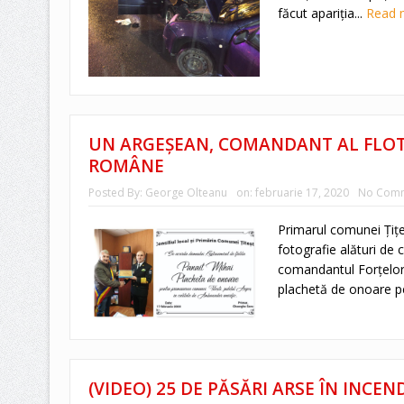
făcut apariţia...
Read 
UN ARGEŞEAN, COMANDANT AL FLOTE
ROMÂNE
Posted By:
George Olteanu
on:
februarie 17, 2020
No Com
Primarul comunei Ţiţeşt
fotografie alături de 
comandantul Forţelor
plachetă de onoare pe
(VIDEO) 25 DE PĂSĂRI ARSE ÎN INCEND