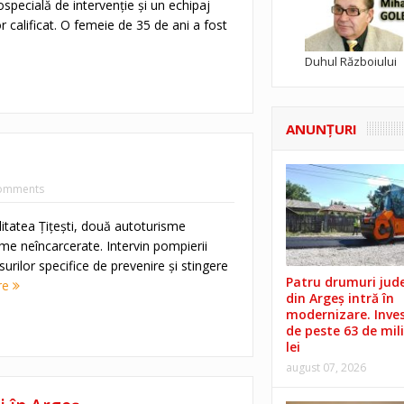
specială de intervenție și un echipaj
calificat. O femeie de 35 de ani a fost
Duhul Războiului
ANUNŢURI
omments
alitatea Țițești, două autoturisme
ime neîncarcerate. Intervin pompierii
rilor specifice de prevenire și stingere
Patru drumuri jud
re
din Argeș intră în
modernizare. Invest
de peste 63 de mil
lei
august 07, 2026