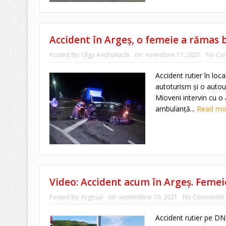
Accident în Argeș, o femeie a rămas b
Posted By:
Olga Andronachi
on:
noiembrie 17, 2021
No Co
Accident rutier în loc
autoturism și o autou
Mioveni intervin cu o 
ambulanță...
Read m
Video: Accident acum în Argeș. Femeie
Posted By:
Argeşul
on:
septembrie 10, 2021
No Comments
Accident rutier pe DN7