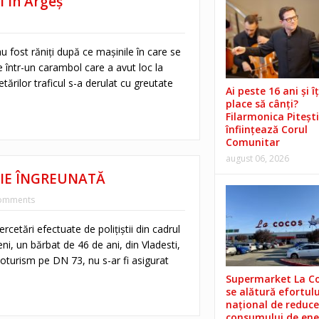
i în Argeș
 fost răniţi după ce maşinile în care se
e într-un carambol care a avut loc la
etărilor traficul s-a derulat cu greutate
Ai peste 16 ani și îț
place să cânți?
Filarmonica Pitești
înființează Corul
Comunitar
august 06, 2026
ȚIE ÎNGREUNATĂ
omments
rcetări efectuate de polițiștii din cadrul
eni, un bărbat de 46 de ani, din Vladesti,
turism pe DN 73, nu s-ar fi asigurat
Supermarket La C
se alătură efortulu
național de reduce
consumului de ene