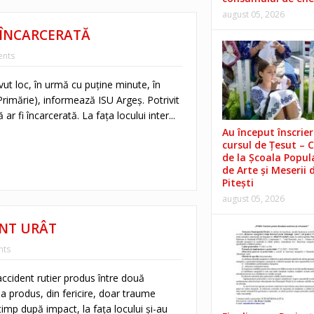
august 05, 2026
 ÎNCARCERATĂ
nts
vut loc, în urmă cu puține minute, în
 Primărie), informează ISU Argeș. Potrivit
 ar fi încarcerată. La fața locului inter...
Au început înscrieri
cursul de Țesut – 
de la Școala Popul
de Arte și Meserii 
Pitești
august 05, 2026
ENT URÂT
ts
accident rutier produs între două
 a produs, din fericire, doar traume
imp după impact, la faţa locului şi-au