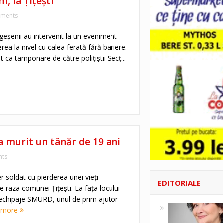
, la Țițești
ments
argeșenii au intervenit la un eveniment
erea la nivel cu calea ferată fără bariere.
t ca tamponare de către polițiștii Secț...
 a murit un tânăr de 19 ani
ts
r soldat cu pierderea unei vieţi
EDITORIALE
 raza comunei Ţiţeşti. La fața locului
 echipaje SMURD, unul de prim ajutor
 more