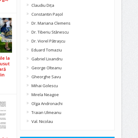
Claudiu Diţa
Constantin Pașol
Dr. Mariana Clemens
Dr. Tiberiu Stănescu
Dr. Viorel Pătraşcu
Eduard Tomaziu
le la
Gabriel Lixandru
Cusut
George Olteanu
ară
din
Gheorghe Savu
Mihai Golescu
Mirela Neagoe
Olga Andronachi
Traian Ulmeanu
Val. Nicolau