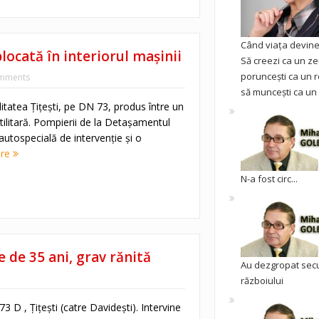
Când viața devine 
locată în interiorul mașinii
Să creezi ca un ze
poruncești ca un r
mments
să muncești ca un 
alitatea Țițești, pe DN 73, produs între un
tilitară. Pompierii de la Detașamentul
autospecială de intervenție și o
ore
N-a fost circ...
 de 35 ani, grav rănită
Au dezgropat sec
războiului
3 D , Țițești (catre Davidești). Intervine