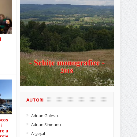
i
AUTORI
Adrian Golescu
ocos
Adrian Simeanu
i
re a
Argeşul
rgie