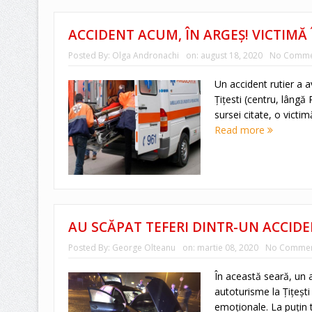
ACCIDENT ACUM, ÎN ARGEȘ! VICTIMĂ
Posted By:
Olga Andronachi
on:
august 18, 2020
No Comme
Un accident rutier a a
Țițesti (centru, lângă
sursei citate, o victimă
Read more
AU SCĂPAT TEFERI DINTR-UN ACCID
Posted By:
George Olteanu
on:
martie 08, 2020
No Commen
În această seară, un 
autoturisme la Țițești
emoţionale. La puţin t