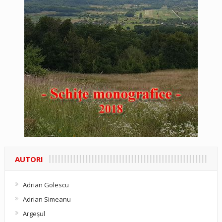
AUTORI
Adrian Golescu
Adrian Simeanu
Argeşul