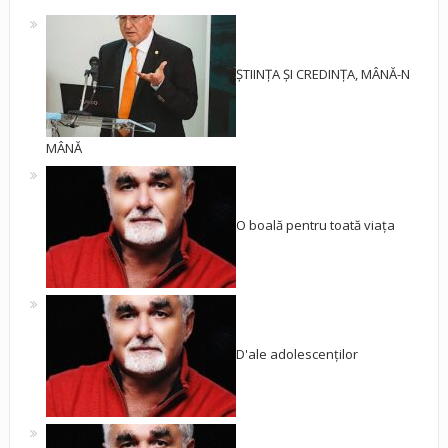
ȘTIINȚA ȘI CREDINȚA, MÂNĂ-N
MÂNĂ
O boală pentru toată viața
D'ale adolescenților