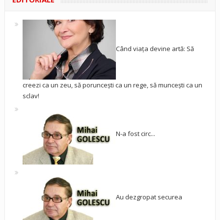
Când viața devine artă: Să
creezi ca un zeu, să poruncești ca un rege, să muncești ca un
sclav!
N-a fost circ...
Au dezgropat securea