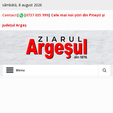
sâmbătă, 8 august 2026
Contact
|
|
0737 035 999
|
Cele mai noi știri din Pitești și
județul Argeș
Menu