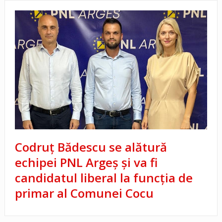
Codruț Bădescu se alătură
echipei PNL Argeș și va fi
candidatul liberal la funcția de
primar al Comunei Cocu