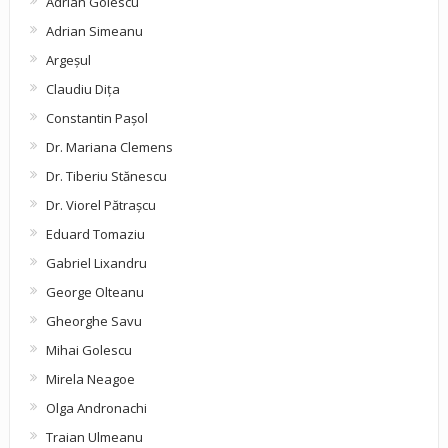
Adrian Golescu
Adrian Simeanu
Argeşul
Claudiu Diţa
Constantin Pașol
Dr. Mariana Clemens
Dr. Tiberiu Stănescu
Dr. Viorel Pătraşcu
Eduard Tomaziu
Gabriel Lixandru
George Olteanu
Gheorghe Savu
Mihai Golescu
Mirela Neagoe
Olga Andronachi
Traian Ulmeanu