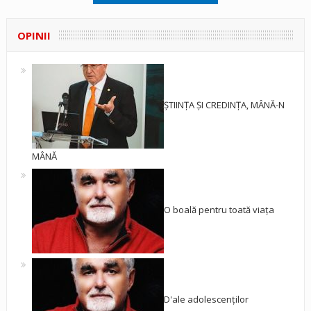
OPINII
ȘTIINȚA ȘI CREDINȚA, MÂNĂ-N
MÂNĂ
O boală pentru toată viața
D'ale adolescenților