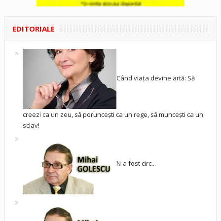
EDITORIALE
Când viața devine artă: Să
creezi ca un zeu, să poruncești ca un rege, să muncești ca un
sclav!
N-a fost circ...