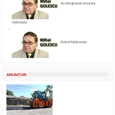
Au dezgropat securea
războiului
Duhul Războiului
ANUNŢURI