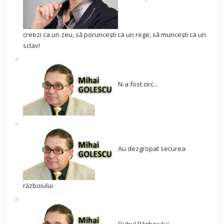
creezi ca un zeu, să poruncești ca un rege, să muncești ca un
sclav!
N-a fost circ...
Au dezgropat securea
războiului