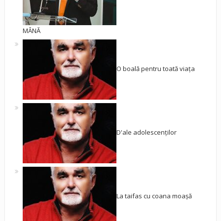
MÂNĂ
O boală pentru toată viața
D'ale adolescenților
La taifas cu coana moașă