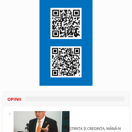
OPINII
ȘTIINȚA ȘI CREDINȚA, MÂNĂ-N