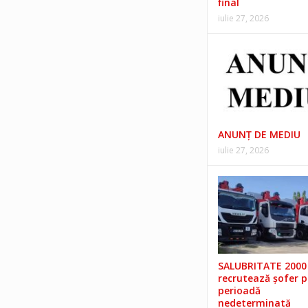
final
iulie 27, 2026
ANUNŢ DE MEDIU
iulie 27, 2026
SALUBRITATE 2000 
recrutează șofer 
perioadă
nedeterminată