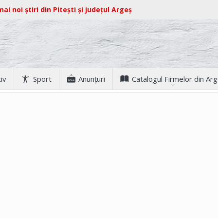
ai noi știri din Pitești și județul Argeș
iv
Sport
Anunţuri
Catalogul Firmelor din Ar