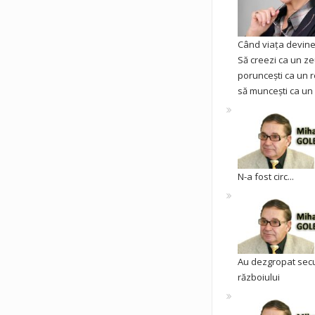
Când viața devine 
Să creezi ca un ze
poruncești ca un r
să muncești ca un 
N-a fost circ...
Au dezgropat sec
războiului