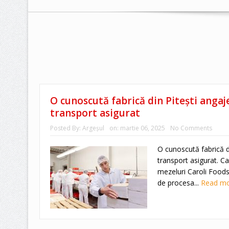
O cunoscută fabrică din Pitești angaj
transport asigurat
Posted By:
Argeşul
on:
martie 06, 2025
No Comments
O cunoscută fabrică d
transport asigurat. C
mezeluri Caroli Foods
de procesa...
Read m