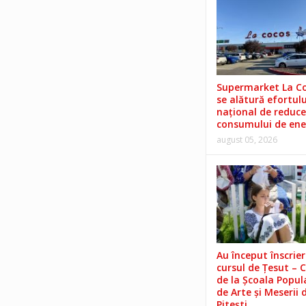
Supermarket La C
se alătură efortulu
național de reduce
consumului de ene
august 05, 2026
Au început înscrieri
cursul de Țesut – 
de la Școala Popul
de Arte și Meserii 
Pitești