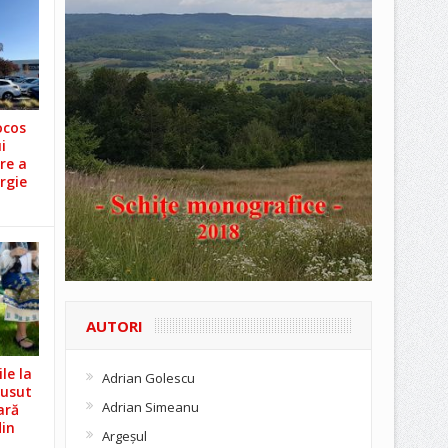
ocos
i
re a
rgie
AUTORI
le la
Adrian Golescu
Cusut
Adrian Simeanu
ară
din
Argeşul