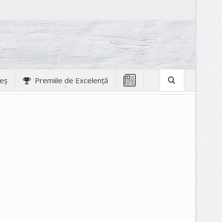
geș
Premiile de Excelență