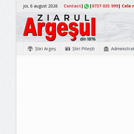
joi, 6 august 2026
Contact
|
|
0737 035 999
|
Cele m
Ştiri Argeş
Ştiri Piteşti
Administrat