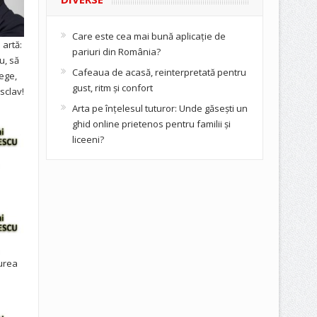
Care este cea mai bună aplicație de
artă:
pariuri din România?
u, să
Cafeaua de acasă, reinterpretată pentru
ege,
gust, ritm și confort
sclav!
Arta pe înțelesul tuturor: Unde găsești un
ghid online prietenos pentru familii și
liceeni?
urea