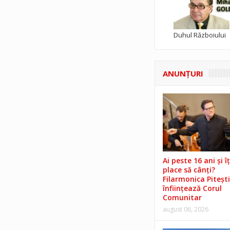
Duhul Războiului
ANUNŢURI
Ai peste 16 ani și îț
place să cânți?
Filarmonica Pitești
înființează Corul
Comunitar
august 06, 2026