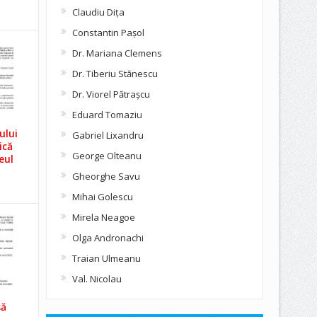
Claudiu Diţa
Constantin Pașol
Dr. Mariana Clemens
Dr. Tiberiu Stănescu
Dr. Viorel Pătraşcu
Eduard Tomaziu
ului
Gabriel Lixandru
ică
George Olteanu
eul
Gheorghe Savu
Mihai Golescu
Mirela Neagoe
Olga Andronachi
Traian Ulmeanu
Val. Nicolau
să