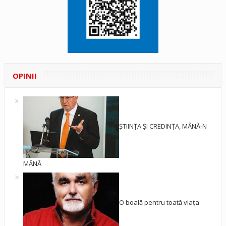
OPINII
ȘTIINȚA ȘI CREDINȚA, MÂNĂ-N
MÂNĂ
O boală pentru toată viața