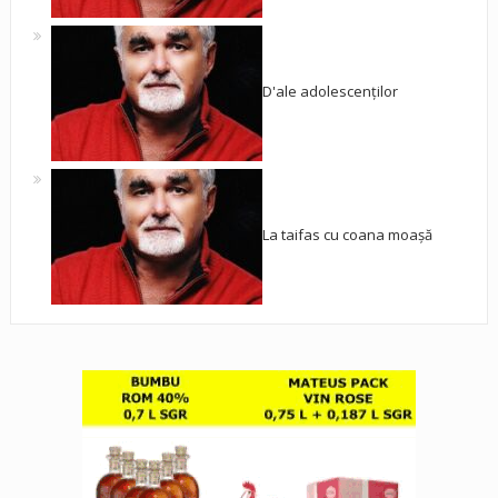
D'ale adolescenților
La taifas cu coana moașă