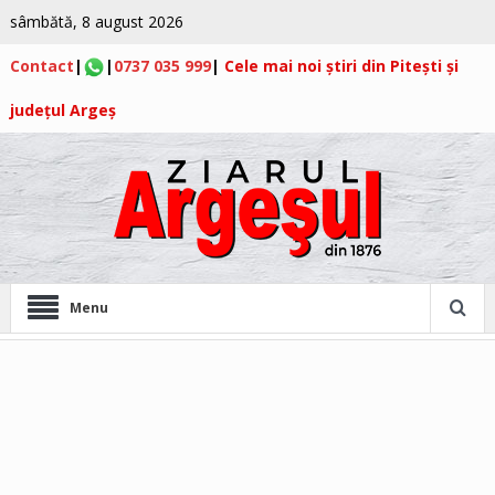
sâmbătă, 8 august 2026
Contact
|
|
0737 035 999
|
Cele mai noi știri din Pitești și
județul Argeș
Menu