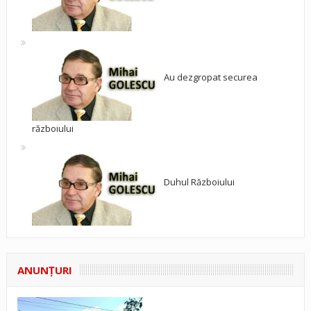
Au dezgropat securea
războiului
Duhul Războiului
ANUNŢURI