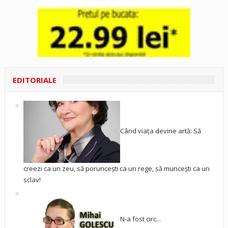
EDITORIALE
Când viața devine artă: Să
creezi ca un zeu, să poruncești ca un rege, să muncești ca un
sclav!
N-a fost circ...