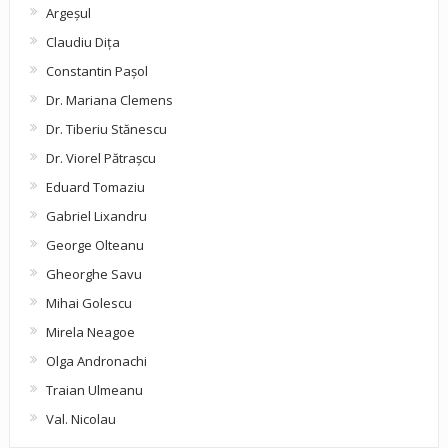
Argeşul
Claudiu Diţa
Constantin Pașol
Dr. Mariana Clemens
Dr. Tiberiu Stănescu
Dr. Viorel Pătraşcu
Eduard Tomaziu
Gabriel Lixandru
George Olteanu
Gheorghe Savu
Mihai Golescu
Mirela Neagoe
Olga Andronachi
Traian Ulmeanu
Val. Nicolau