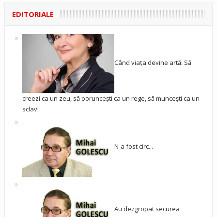
EDITORIALE
Când viața devine artă: Să
creezi ca un zeu, să poruncești ca un rege, să muncești ca un
sclav!
N-a fost circ...
Au dezgropat securea