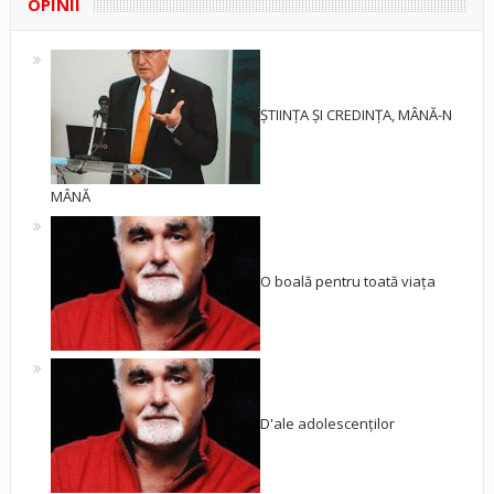
OPINII
ȘTIINȚA ȘI CREDINȚA, MÂNĂ-N
MÂNĂ
O boală pentru toată viața
D'ale adolescenților