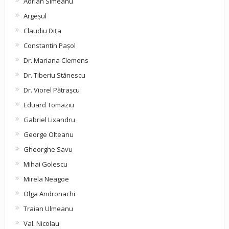
Adrian Simeanu
Argeşul
Claudiu Diţa
Constantin Pașol
Dr. Mariana Clemens
Dr. Tiberiu Stănescu
Dr. Viorel Pătraşcu
Eduard Tomaziu
Gabriel Lixandru
George Olteanu
Gheorghe Savu
Mihai Golescu
Mirela Neagoe
Olga Andronachi
Traian Ulmeanu
Val. Nicolau