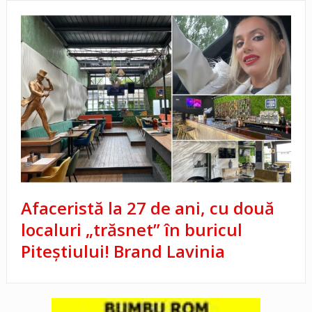
Afaceristă la 27 de ani, cu două
localuri „trăsnet” în buricul
Piteştiului! Brand Lavinia