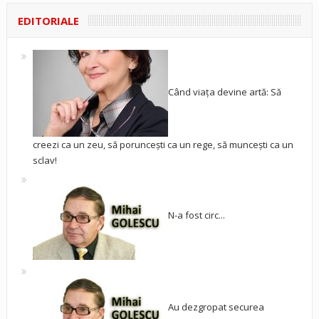
EDITORIALE
Când viața devine artă: Să
creezi ca un zeu, să poruncești ca un rege, să muncești ca un
sclav!
N-a fost circ...
Au dezgropat securea