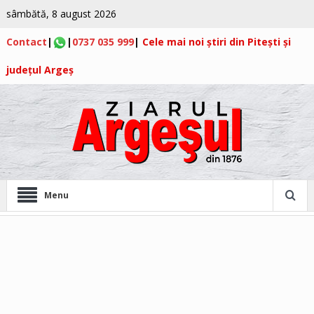
sâmbătă, 8 august 2026
Contact
|
|
0737 035 999
|
Cele mai noi știri din Pitești și
județul Argeș
Menu