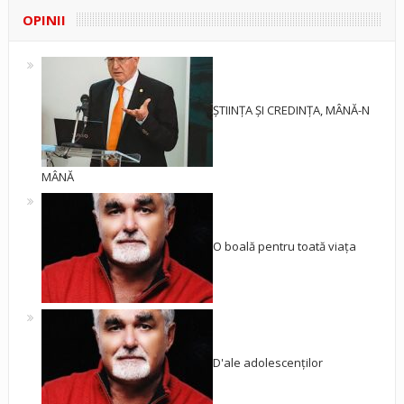
OPINII
ȘTIINȚA ȘI CREDINȚA, MÂNĂ-N
MÂNĂ
O boală pentru toată viața
D'ale adolescenților