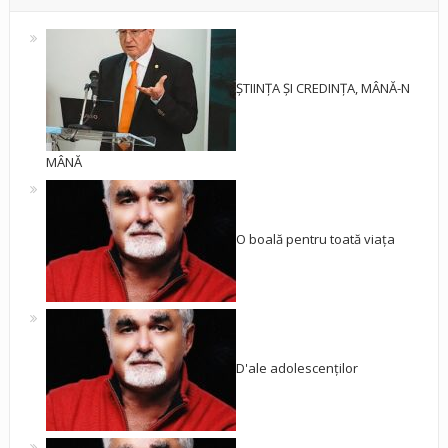
ȘTIINȚA ȘI CREDINȚA, MÂNĂ-N
MÂNĂ
O boală pentru toată viața
D'ale adolescenților