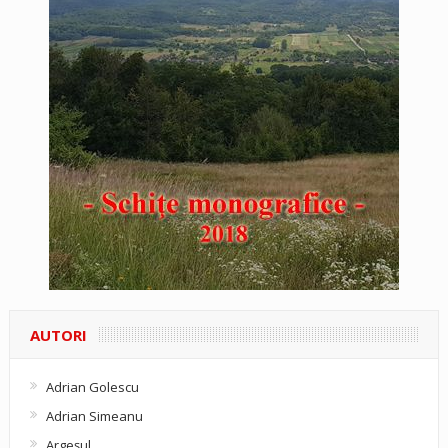
AUTORI
Adrian Golescu
Adrian Simeanu
Argeşul