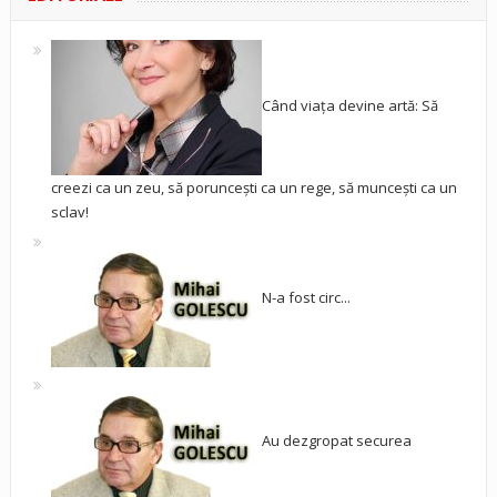
Când viața devine artă: Să
creezi ca un zeu, să poruncești ca un rege, să muncești ca un
sclav!
N-a fost circ...
Au dezgropat securea