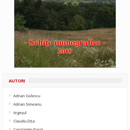
AUTORI
Adrian Golescu
Adrian Simeanu
Argeşul
Claudiu Diţa
Constantin Pașol