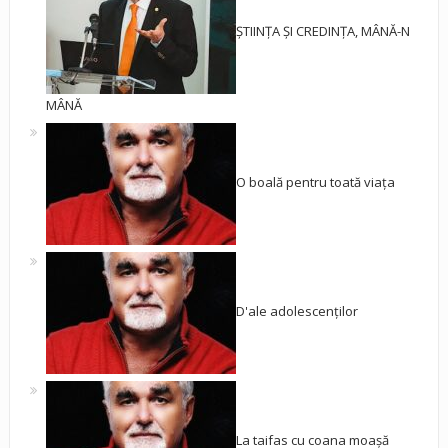
ȘTIINȚA ȘI CREDINȚA, MÂNĂ-N
MÂNĂ
O boală pentru toată viața
D'ale adolescenților
La taifas cu coana moașă