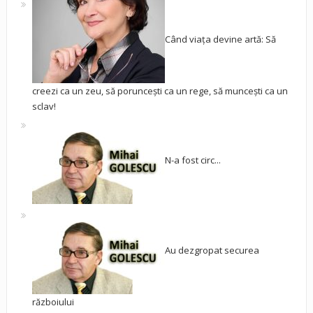
Când viața devine artă: Să
creezi ca un zeu, să poruncești ca un rege, să muncești ca un
sclav!
N-a fost circ...
Au dezgropat securea
războiului