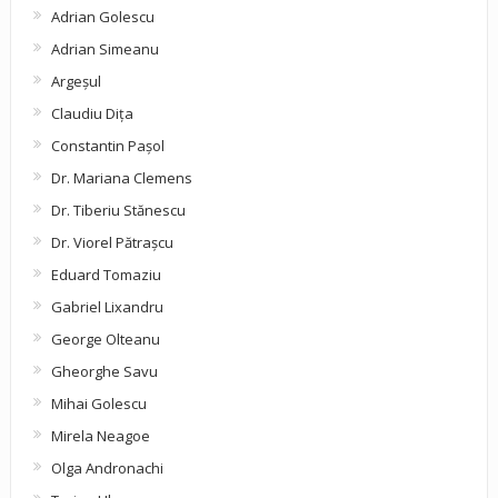
Adrian Golescu
Adrian Simeanu
Argeşul
Claudiu Diţa
Constantin Pașol
Dr. Mariana Clemens
Dr. Tiberiu Stănescu
Dr. Viorel Pătraşcu
Eduard Tomaziu
Gabriel Lixandru
George Olteanu
Gheorghe Savu
Mihai Golescu
Mirela Neagoe
Olga Andronachi