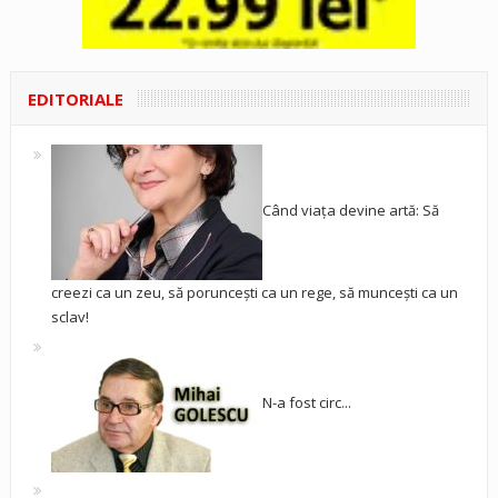
EDITORIALE
Când viața devine artă: Să
creezi ca un zeu, să poruncești ca un rege, să muncești ca un
sclav!
N-a fost circ...