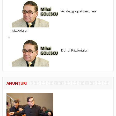
Au dezgropat securea
războiului
Duhul Războiului
ANUNŢURI