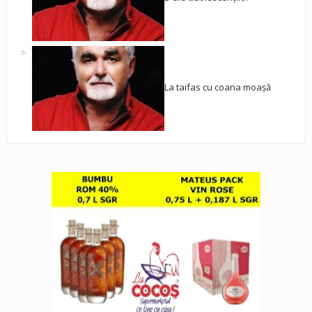
La taifas cu coana moașă