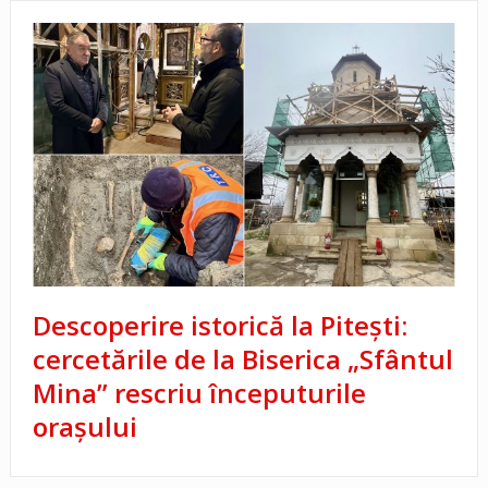
Descoperire istorică la Pitești:
cercetările de la Biserica „Sfântul
Mina” rescriu începuturile
orașului