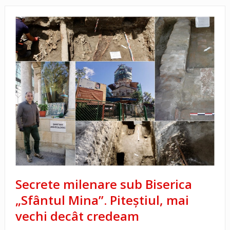
Secrete milenare sub Biserica
„Sfântul Mina”. Piteștiul, mai
vechi decât credeam