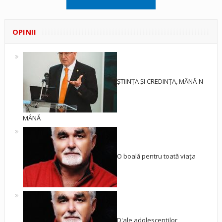
OPINII
ȘTIINȚA ȘI CREDINȚA, MÂNĂ-N
MÂNĂ
O boală pentru toată viața
D'ale adolescenților