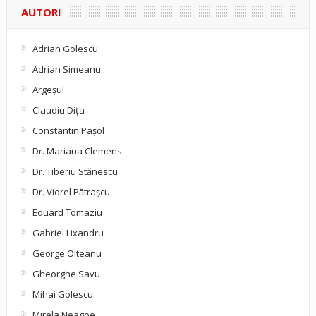
AUTORI
Adrian Golescu
Adrian Simeanu
Argeşul
Claudiu Diţa
Constantin Pașol
Dr. Mariana Clemens
Dr. Tiberiu Stănescu
Dr. Viorel Pătraşcu
Eduard Tomaziu
Gabriel Lixandru
George Olteanu
Gheorghe Savu
Mihai Golescu
Mirela Neagoe