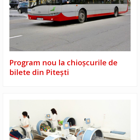
Program nou la chioşcurile de
bilete din Piteşti