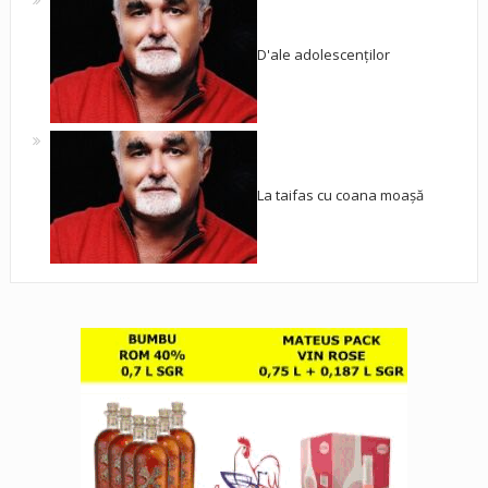
D'ale adolescenților
La taifas cu coana moașă