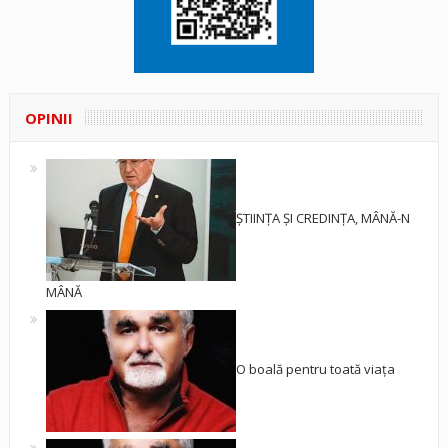
OPINII
ȘTIINȚA ȘI CREDINȚA, MÂNĂ-N
MÂNĂ
O boală pentru toată viața