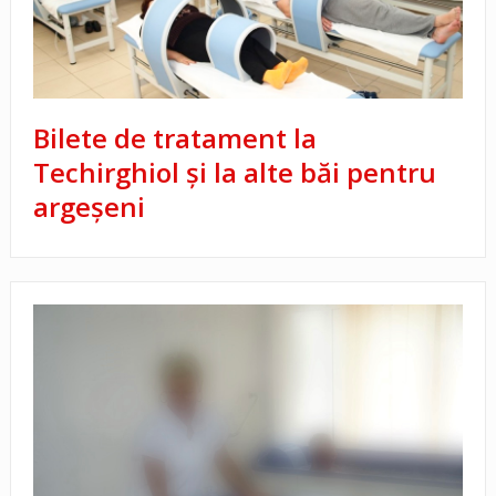
Bilete de tratament la
Techirghiol și la alte băi pentru
argeșeni