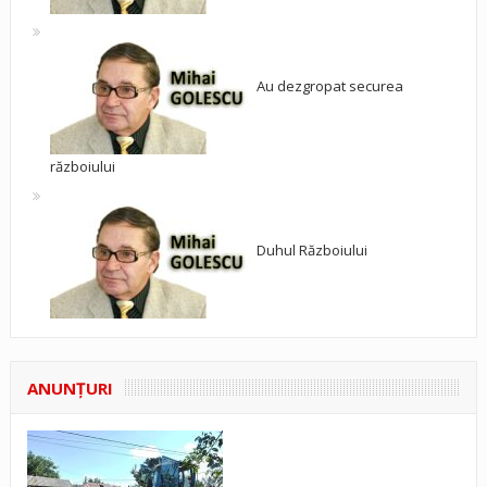
Au dezgropat securea
războiului
Duhul Războiului
ANUNŢURI