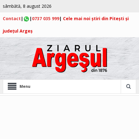
sâmbătă, 8 august 2026
Contact
|
|
0737 035 999
|
Cele mai noi știri din Pitești și
județul Argeș
Menu