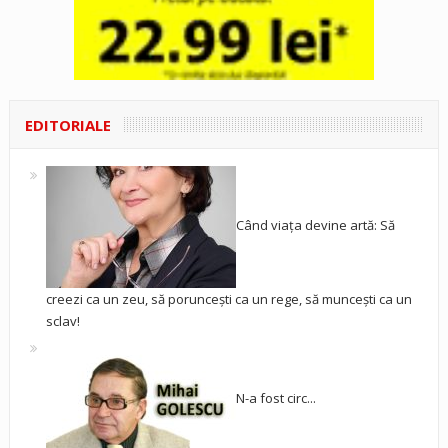
EDITORIALE
Când viața devine artă: Să
creezi ca un zeu, să poruncești ca un rege, să muncești ca un
sclav!
N-a fost circ...