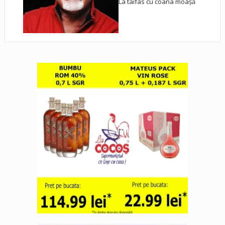
La taifas cu coana moașă