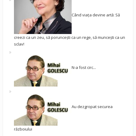
Când viața devine artă: Să
creezi ca un zeu, să poruncești ca un rege, să muncești ca un
sclav!
N-a fost circ...
Au dezgropat securea
războiului