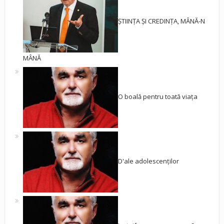
ȘTIINȚA ȘI CREDINȚA, MÂNĂ-N
MÂNĂ
O boală pentru toată viața
D'ale adolescenților