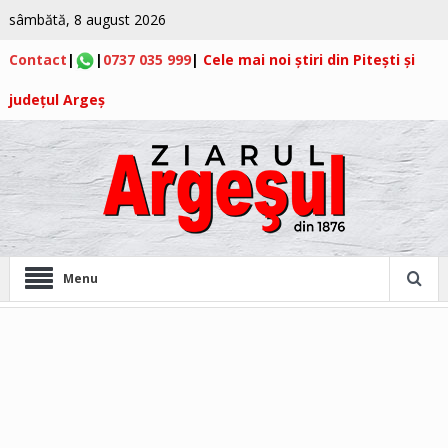
sâmbătă, 8 august 2026
Contact
|
|
0737 035 999
|
Cele mai noi știri din Pitești și
județul Argeș
Menu