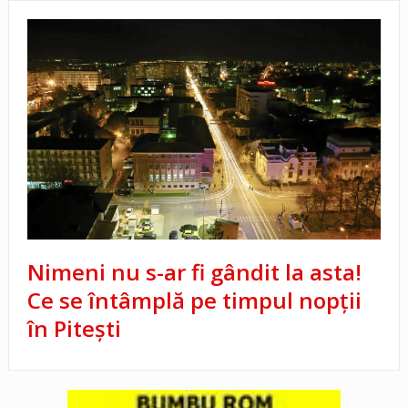
Nimeni nu s-ar fi gândit la asta!
Ce se întâmplă pe timpul nopții
în Pitești