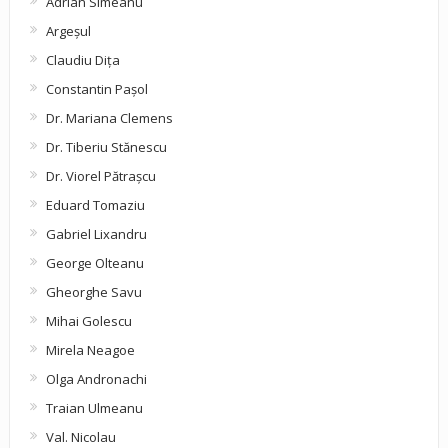
Adrian Simeanu
Argeşul
Claudiu Diţa
Constantin Pașol
Dr. Mariana Clemens
Dr. Tiberiu Stănescu
Dr. Viorel Pătraşcu
Eduard Tomaziu
Gabriel Lixandru
George Olteanu
Gheorghe Savu
Mihai Golescu
Mirela Neagoe
Olga Andronachi
Traian Ulmeanu
Val. Nicolau