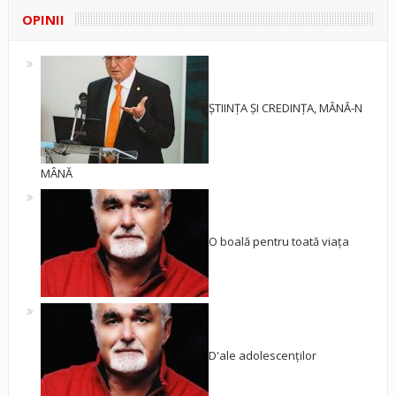
OPINII
ȘTIINȚA ȘI CREDINȚA, MÂNĂ-N
MÂNĂ
O boală pentru toată viața
D'ale adolescenților