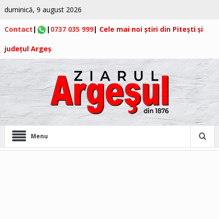
duminică, 9 august 2026
Contact
|
|
0737 035 999
|
Cele mai noi știri din Pitești și
județul Argeș
Menu