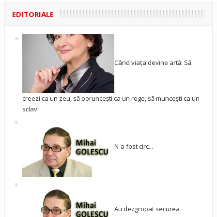
EDITORIALE
Când viața devine artă: Să
creezi ca un zeu, să poruncești ca un rege, să muncești ca un
sclav!
N-a fost circ...
Au dezgropat securea