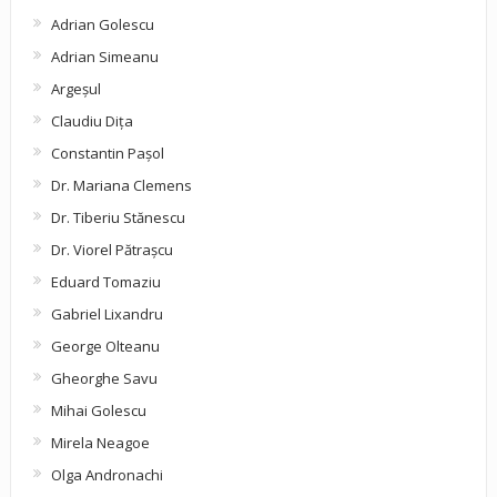
Adrian Golescu
Adrian Simeanu
Argeşul
Claudiu Diţa
Constantin Pașol
Dr. Mariana Clemens
Dr. Tiberiu Stănescu
Dr. Viorel Pătraşcu
Eduard Tomaziu
Gabriel Lixandru
George Olteanu
Gheorghe Savu
Mihai Golescu
Mirela Neagoe
Olga Andronachi