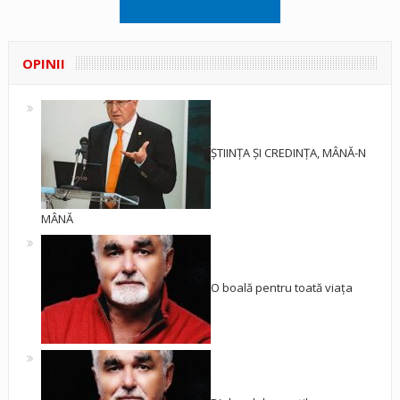
OPINII
ȘTIINȚA ȘI CREDINȚA, MÂNĂ-N
MÂNĂ
O boală pentru toată viața