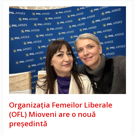
Organizația Femeilor Liberale
(OFL) Mioveni are o nouă
președintă