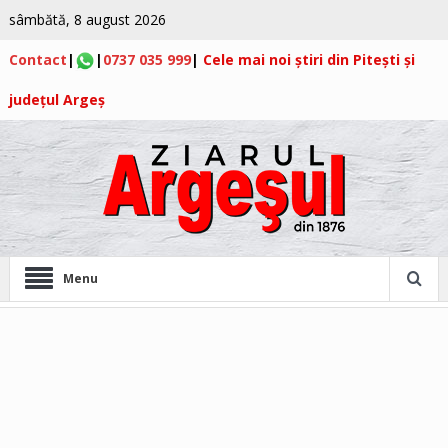
sâmbătă, 8 august 2026
Contact
|
|
0737 035 999
|
Cele mai noi știri din Pitești și
județul Argeș
Menu