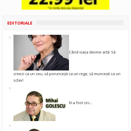
EDITORIALE
Când viața devine artă: Să
creezi ca un zeu, să poruncești ca un rege, să muncești ca un
sclav!
N-a fost circ...