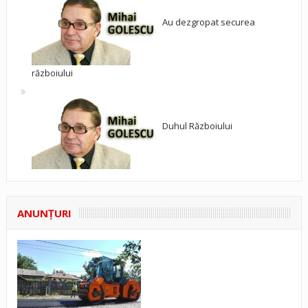
Au dezgropat securea
războiului
Duhul Războiului
ANUNŢURI