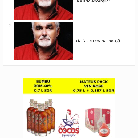
D'ale adolescenților
La taifas cu coana moașă