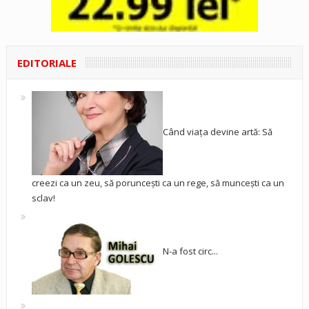
EDITORIALE
Când viața devine artă: Să
creezi ca un zeu, să poruncești ca un rege, să muncești ca un
sclav!
N-a fost circ...