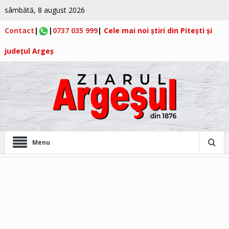
sâmbătă, 8 august 2026
Contact
|
|
0737 035 999
|
Cele mai noi știri din Pitești și
județul Argeș
Menu