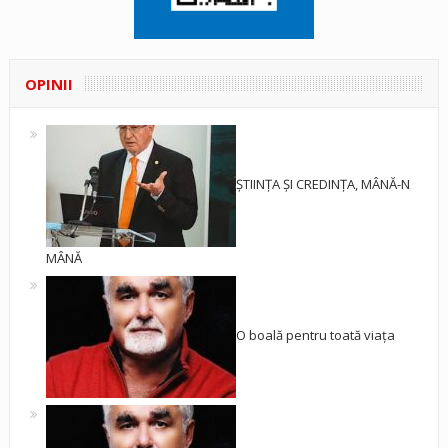
OPINII
ȘTIINȚA ȘI CREDINȚA, MÂNĂ-N
MÂNĂ
O boală pentru toată viața