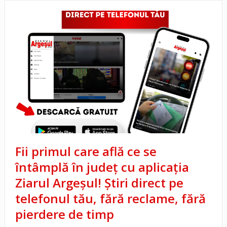
Fii primul care află ce se
întâmplă în județ cu aplicația
Ziarul Argeșul! Știri direct pe
telefonul tău, fără reclame, fără
pierdere de timp