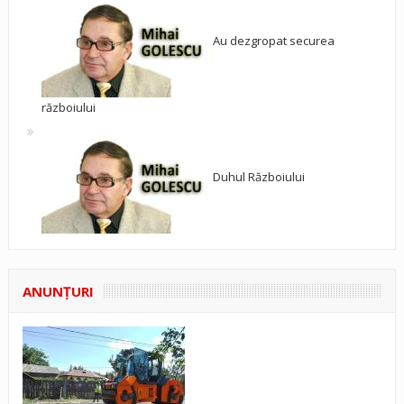
Au dezgropat securea
războiului
Duhul Războiului
ANUNŢURI