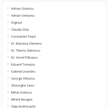
Adrian Golescu
Adrian Simeanu
Argeşul
Claudiu Diţa
Constantin Pașol
Dr. Mariana Clemens
Dr. Tiberiu Stănescu
Dr. Viorel Pătraşcu
Eduard Tomaziu
Gabriel Lixandru
George Olteanu
Gheorghe Savu
Mihai Golescu
Mirela Neagoe
Olga Andronachi