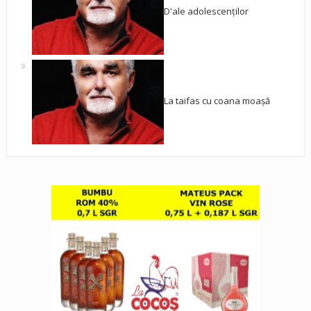
D'ale adolescenților
La taifas cu coana moașă