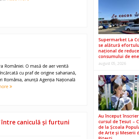
Supermarket La C
se alătură efortulu
național de reduce
consumului de ene
august 05, 2026
ra României. O masă de aer venită
, încărcată cu praf de origine sahariană,
neri România, anunţă Agenţia Naţională
more
Au început înscrieri
ntre caniculă și furtuni
cursul de Țesut – 
de la Școala Popul
de Arte și Meserii 
Pitești