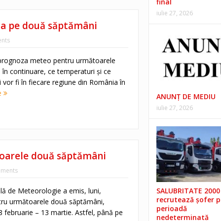
final
iulie 27, 2026
za pe două săptămâni
nts
 prognoza meteo pentru următoarele
 în continuare, ce temperaturi și ce
ii vor fi în fiecare regiune din România în
e
ANUNŢ DE MEDIU
iulie 27, 2026
oarele două săptămâni
ments
lă de Meteorologie a emis, luni,
SALUBRITATE 2000 
recrutează șofer 
ru următoarele două săptămâni,
perioadă
28 februarie – 13 martie. Astfel, până pe
nedeterminată