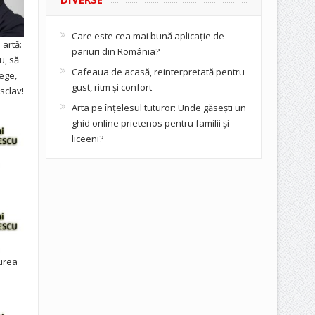
Care este cea mai bună aplicație de
artă:
pariuri din România?
u, să
Cafeaua de acasă, reinterpretată pentru
ege,
gust, ritm și confort
sclav!
Arta pe înțelesul tuturor: Unde găsești un
ghid online prietenos pentru familii și
liceeni?
urea