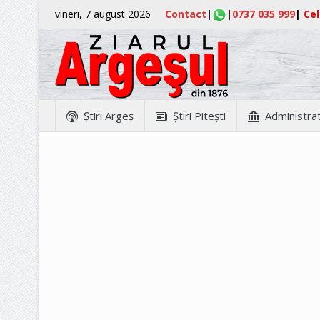
vineri, 7 august 2026
Contact
|
|
0737 035 999
|
Cel
Ştiri Argeş
Ştiri Piteşti
Administrat