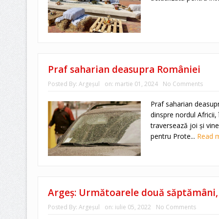
Praf saharian deasupra României
Posted By:
Argeşul
on:
martie 01, 2024
No Comments
Praf saharian deasup
dinspre nordul Africii
traversează joi şi vi
pentru Prote...
Read 
Argeș: Următoarele două săptămâni, î
Posted By:
Argeşul
on:
iulie 05, 2022
No Comments