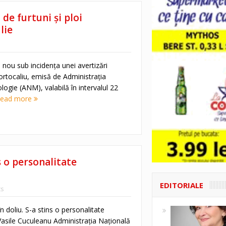
de furtuni și ploi
lie
n nou sub incidența unei avertizări
rtocaliu, emisă de Administrația
ogie (ANM), valabilă în intervalul 22
ead more
s o personalitate
EDITORIALE
s
 doliu. S-a stins o personalitate
Vasile Cuculeanu Administrația Națională