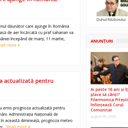
Duhul Războiului
ul dăunător care ajunge în România
asă de aer încărcată cu praf saharian va
niei începând de marți, 11 martie,
ANUNŢURI
ead more
a actualizată pentru
Ai peste 16 ani și îț
place să cânți?
Filarmonica Pitești
înființează Corul
au emis prognoza actualizată pentru
Comunitar
âni. Administraţia Națională de
august 06, 2026
 în această dimineaţă, prognoza meteo
r...
Read more