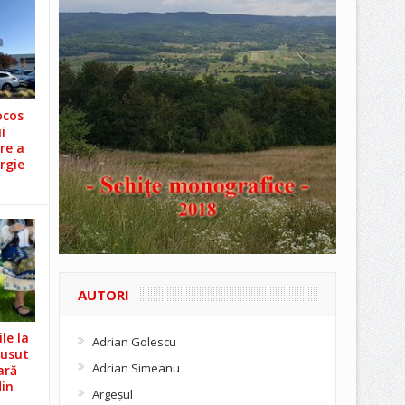
ocos
i
re a
rgie
AUTORI
le la
Adrian Golescu
Cusut
Adrian Simeanu
ară
din
Argeşul