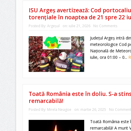
ISU Argeș avertizează: Cod portocaliu 
torențiale în noaptea de 21 spre 22 iu
Posted By:
Argeşul
on:
iulie 21, 2026
No Comments
Județul Argeș intră di
meteorologice Cod po
Națională de Meteorol
iulie, ora 01:00 – 0...
R
Toată România este în doliu. S-a stin
remarcabilă!
Posted By:
Mirela Neagoe
on:
martie 26, 2025
No Comment
Toată România este în
remarcabilă! A murit 