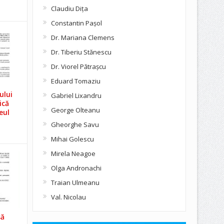
Claudiu Diţa
Constantin Pașol
Dr. Mariana Clemens
Dr. Tiberiu Stănescu
Dr. Viorel Pătraşcu
Eduard Tomaziu
ului
Gabriel Lixandru
ică
George Olteanu
eul
Gheorghe Savu
Mihai Golescu
Mirela Neagoe
Olga Andronachi
Traian Ulmeanu
Val. Nicolau
să