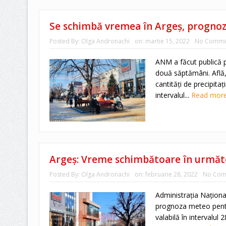
Se schimbă vremea în Argeș, progno
Posted By:
Olga Andronachi
on:
martie 15, 2022
No Comme
ANM a făcut publică
două săptămâni. Află,
cantități de precipitaț
intervalul...
Read mor
Argeș: Vreme schimbătoare în următ
Posted By:
Olga Andronachi
on:
februarie 28, 2022
No Com
Administraţia Naţiona
prognoza meteo pent
valabilă în intervalul 