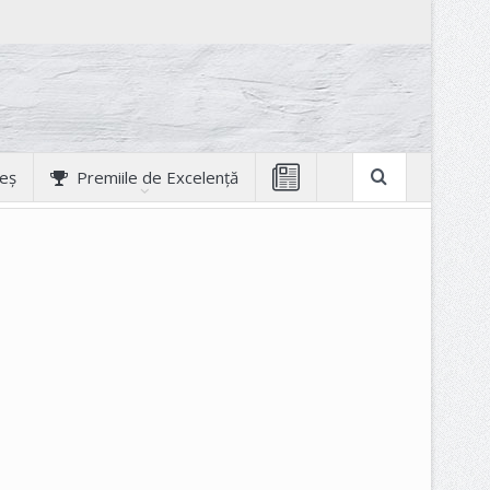
geș
Premiile de Excelență