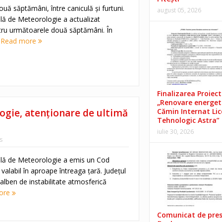
uă săptămâni, între caniculă și furtuni.
august 05, 2026
lă de Meteorologie a actualizat
ru următoarele două săptămâni. În
.
Read more
Finalizarea Proiect
„Renovare energet
Cămin Internat Lic
ogie, atenționare de ultimă
Tehnologic Astra”
iulie 30, 2026
s
ală de Meteorologie a emis un Cod
alabil în aproape întreaga țară. Județul
lben de instabilitate atmosferică
ore
Comunicat de pre