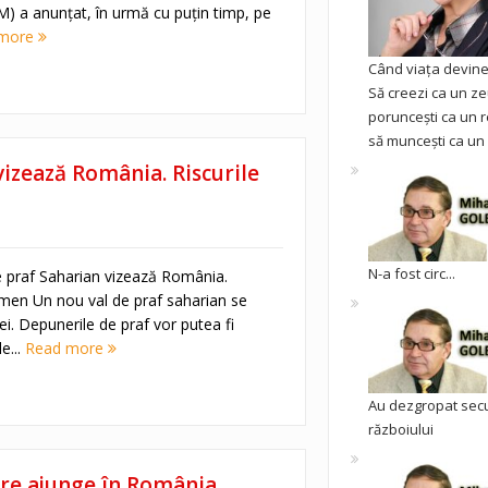
) a anunțat, în urmă cu puțin timp, pe
 more
Când viața devine 
Să creezi ca un ze
poruncești ca un r
să muncești ca un 
vizează România. Riscurile
N-a fost circ...
e praf Saharian vizează România.
omen Un nou val de praf saharian se
. Depunerile de praf vor putea fi
e...
Read more
Au dezgropat sec
războiului
re ajunge în România