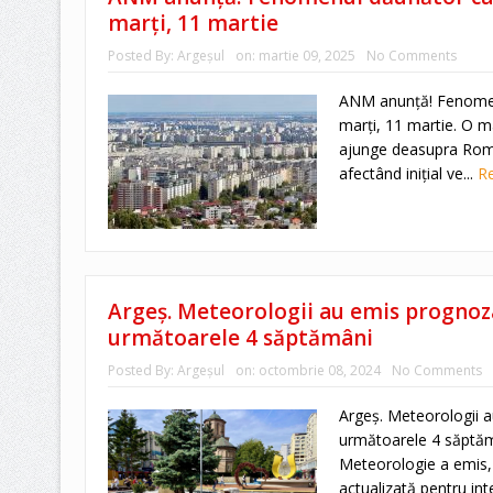
marți, 11 martie
Posted By:
Argeşul
on:
martie 09, 2025
No Comments
ANM anunță! Fenomen
marți, 11 martie. O m
ajunge deasupra Româ
afectând inițial ve...
R
Argeș. Meteorologii au emis prognoz
următoarele 4 săptămâni
Posted By:
Argeşul
on:
octombrie 08, 2024
No Comments
Argeș. Meteorologii 
următoarele 4 săptăm
Meteorologie a emis,
actualizată pentru inte