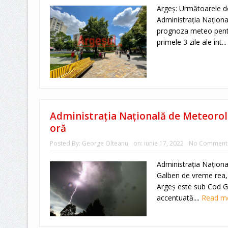
Argeș: Următoarele do
Administraţia Naţiona
prognoza meteo pent
primele 3 zile ale int..
Administrația Națională de Meteorol
oră
Posted By:
George Olteanu
on:
iunie 17, 2022
No Comment
Administrația Națion
Galben de vreme rea, v
Argeș este sub Cod Ga
accentuată....
Read m