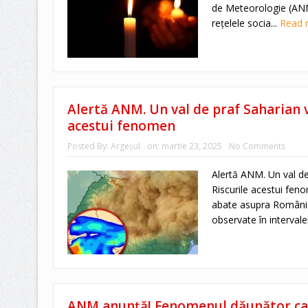
de Meteorologie (ANM
rețelele socia...
Read
Alertă ANM. Un val de praf Saharian 
acestui fenomen
Posted By:
Argeşul
on:
martie 23, 2025
No Comments
Alertă ANM. Un val d
Riscurile acestui fen
abate asupra României
observate în intervalel
ANM anunță! Fenomenul dăunător ca