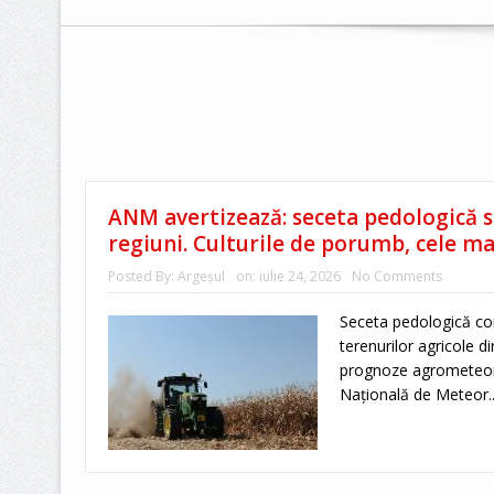
ANM avertizează: seceta pedologică s
regiuni. Culturile de porumb, cele ma
Posted By:
Argeşul
on:
iulie 24, 2026
No Comments
Seceta pedologică co
terenurilor agricole d
prognoze agrometeoro
Națională de Meteor.