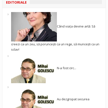
EDITORIALE
Când viața devine artă: Să
creezi ca un zeu, să poruncești ca un rege, să muncești ca un
sclav!
N-a fost circ...
Au dezgropat securea