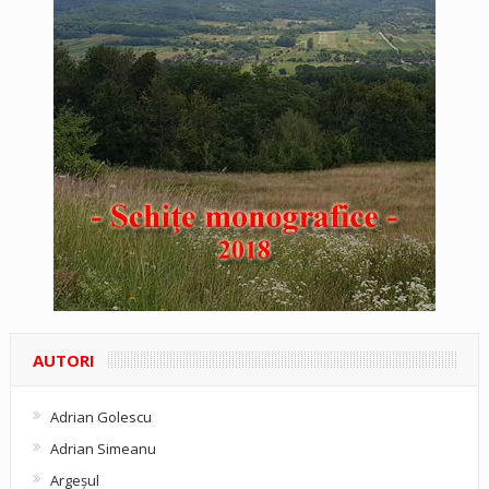
AUTORI
Adrian Golescu
Adrian Simeanu
Argeşul