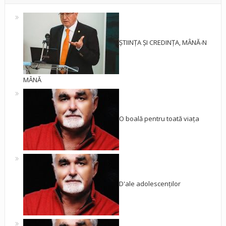
ȘTIINȚA ȘI CREDINȚA, MÂNĂ-N
MÂNĂ
O boală pentru toată viața
D'ale adolescenților