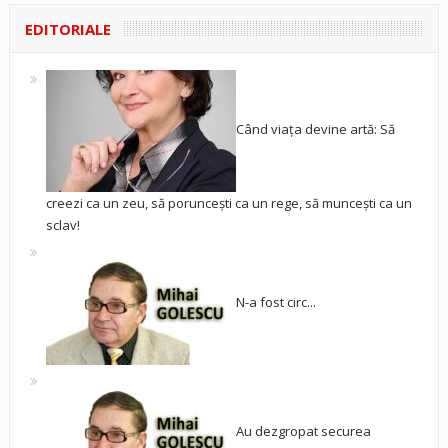
EDITORIALE
Când viața devine artă: Să
creezi ca un zeu, să poruncești ca un rege, să muncești ca un
sclav!
N-a fost circ...
Au dezgropat securea