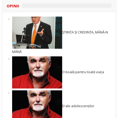
OPINII
ȘTIINȚA ȘI CREDINȚA, MÂNĂ-N
MÂNĂ
O boală pentru toată viața
D'ale adolescenților