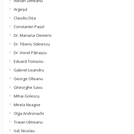
Adrian Simeanu
Argeşul
Claudiu Diţa
Constantin Pașol
Dr. Mariana Clemens
Dr. Tiberiu Stănescu
Dr. Viorel Pătraşcu
Eduard Tomaziu
Gabriel Lixandru
George Olteanu
Gheorghe Savu
Mihai Golescu
Mirela Neagoe
Olga Andronachi
Traian Ulmeanu
Val. Nicolau