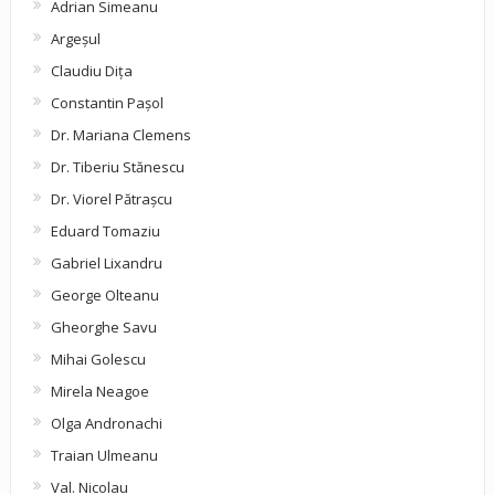
Adrian Simeanu
Argeşul
Claudiu Diţa
Constantin Pașol
Dr. Mariana Clemens
Dr. Tiberiu Stănescu
Dr. Viorel Pătraşcu
Eduard Tomaziu
Gabriel Lixandru
George Olteanu
Gheorghe Savu
Mihai Golescu
Mirela Neagoe
Olga Andronachi
Traian Ulmeanu
Val. Nicolau