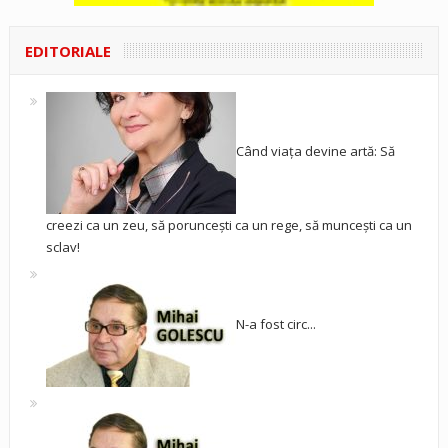
EDITORIALE
Când viața devine artă: Să
creezi ca un zeu, să poruncești ca un rege, să muncești ca un
sclav!
N-a fost circ...