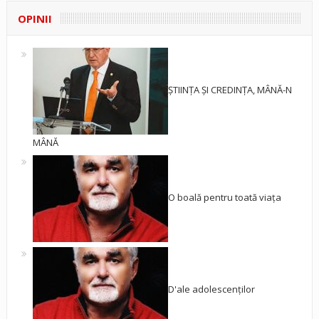
OPINII
ȘTIINȚA ȘI CREDINȚA, MÂNĂ-N
MÂNĂ
O boală pentru toată viața
D'ale adolescenților