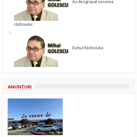
Au dezgropat securea
războiului
Duhul Războiului
ANUNŢURI