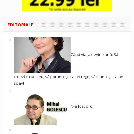
EDITORIALE
Când viața devine artă: Să
creezi ca un zeu, să poruncești ca un rege, să muncești ca un
sclav!
N-a fost circ...