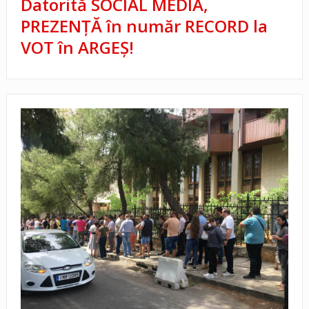
Datorită SOCIAL MEDIA,
PREZENŢĂ în număr RECORD la
VOT în ARGEŞ!