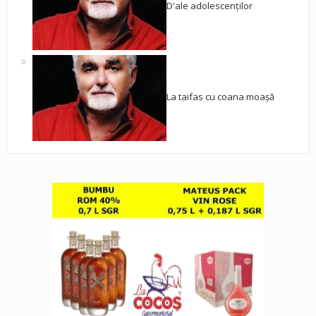
D'ale adolescenților
La taifas cu coana moașă