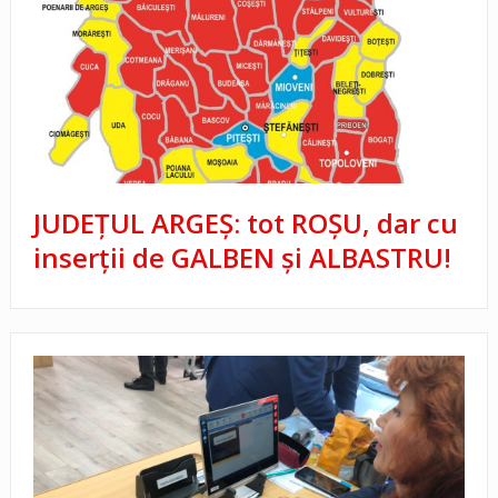
JUDEŢUL ARGEŞ: tot ROŞU, dar cu
inserţii de GALBEN şi ALBASTRU!