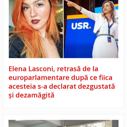
Elena Lasconi, retrasă de la
europarlamentare după ce fiica
acesteia s-a declarat dezgustată
și dezamăgită