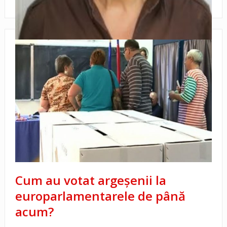
Cum au votat argeşenii la
europarlamentarele de până
acum?