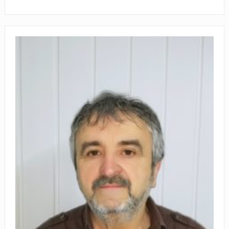
„Hai să ieşim toţi la vot
duminică!”