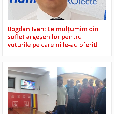
Bogdan Ivan: Le mulțumim din
suflet argeșenilor pentru
voturile pe care ni le-au oferit!