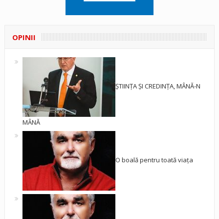
OPINII
ȘTIINȚA ȘI CREDINȚA, MÂNĂ-N
MÂNĂ
O boală pentru toată viața