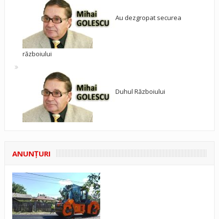
Au dezgropat securea
războiului
Duhul Războiului
ANUNŢURI