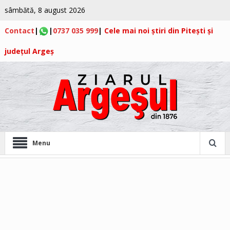
sâmbătă, 8 august 2026
Contact
|
|
0737 035 999
|
Cele mai noi știri din Pitești și
județul Argeș
Menu