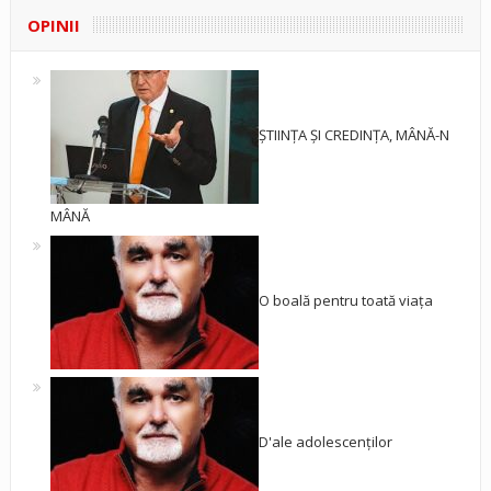
OPINII
ȘTIINȚA ȘI CREDINȚA, MÂNĂ-N
MÂNĂ
O boală pentru toată viața
D'ale adolescenților