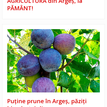
AGRICULTURA din Argeș, la
PĂMÂNT!
Puține prune în Argeș, păziți