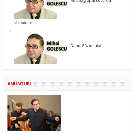
Au dezgropat securea
războiului
Duhul Războiului
ANUNŢURI