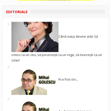
EDITORIALE
Când viața devine artă: Să
creezi ca un zeu, să poruncești ca un rege, să muncești ca un
sclav!
N-a fost circ...