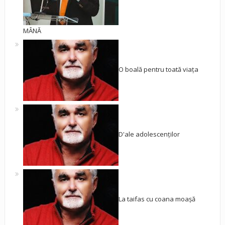
MÂNĂ
O boală pentru toată viața
D'ale adolescenților
La taifas cu coana moașă