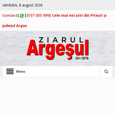
sâmbătă, 8 august 2026
Contact
|
|
0737 035 999
|
Cele mai noi știri din Pitești și
județul Argeș
Menu