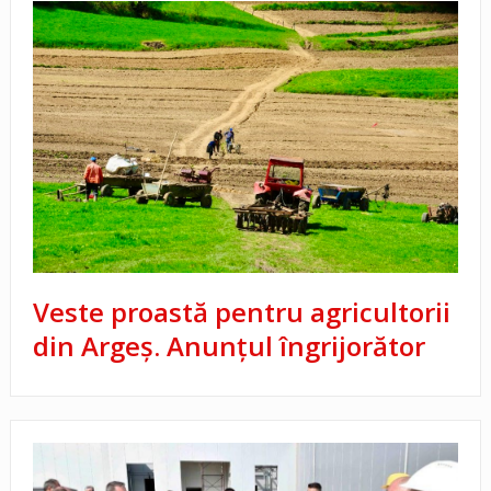
Veste proastă pentru agricultorii
din Argeș. Anunțul îngrijorător