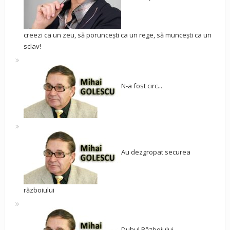
creezi ca un zeu, să poruncești ca un rege, să muncești ca un
sclav!
N-a fost circ...
Au dezgropat securea
războiului
Duhul Războiului