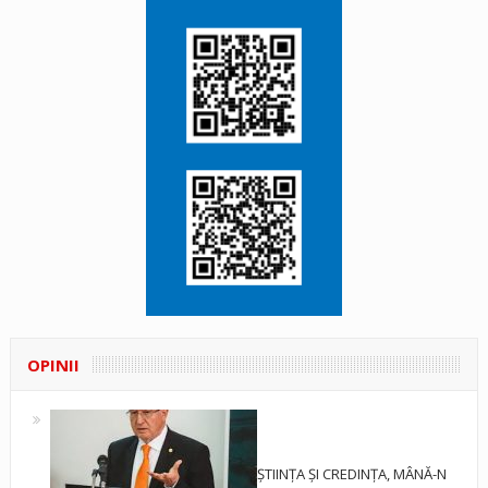
OPINII
ȘTIINȚA ȘI CREDINȚA, MÂNĂ-N