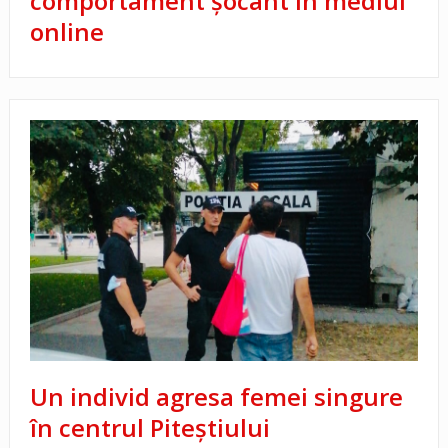
comportament șocant în mediul
online
Un individ agresa femei singure
în centrul Piteștiului