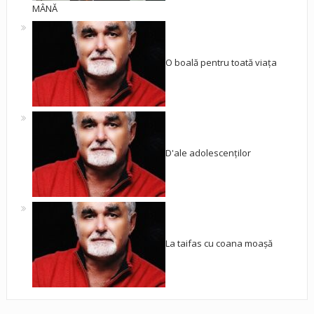
MÂNĂ
O boală pentru toată viața
D'ale adolescenților
La taifas cu coana moașă