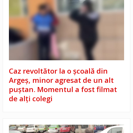
Caz revoltător la o şcoală din
Argeş, minor agresat de un alt
puştan. Momentul a fost filmat
de alţi colegi