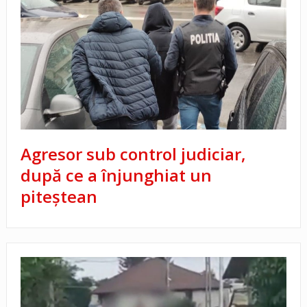
Agresor sub control judiciar,
după ce a înjunghiat un
piteştean