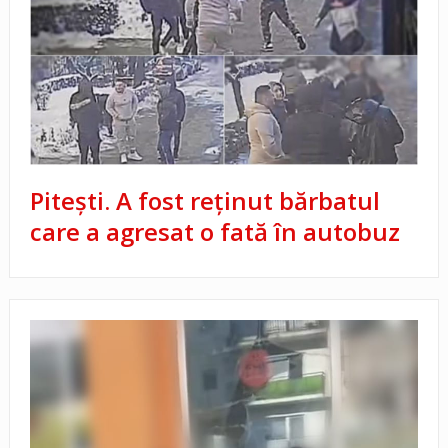
Pitești. A fost reținut bărbatul
care a agresat o fată în autobuz