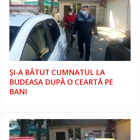
ȘI-A BĂTUT CUMNATUL LA
BUDEASA DUPĂ O CEARTĂ PE
BANI