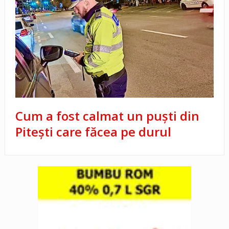
Cum a fost calmat un puști din
Pitești care făcea pe durul