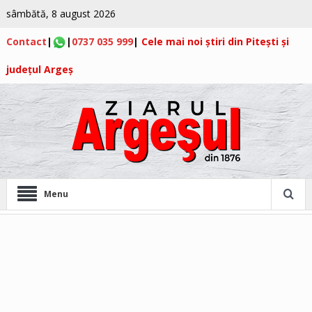
sâmbătă, 8 august 2026
Contact
|
|
0737 035 999
|
Cele mai noi știri din Pitești și
județul Argeș
Menu