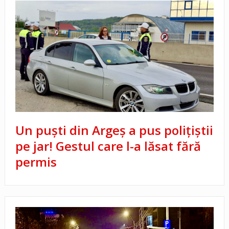
Un puști din Argeș a pus polițiștii
pe jar! Gestul care l-a lăsat fără
permis