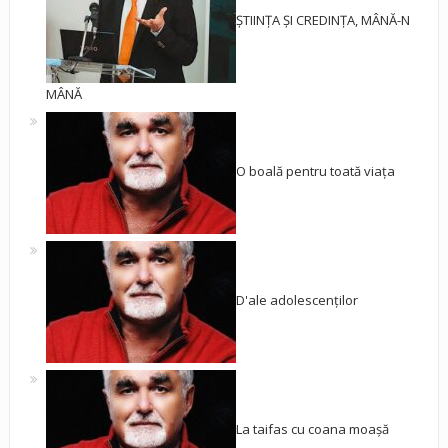
ȘTIINȚA ȘI CREDINȚA, MÂNĂ-N
MÂNĂ
O boală pentru toată viața
D'ale adolescenților
La taifas cu coana moașă