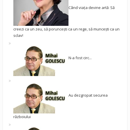
Când viața devine artă: Să
creezi ca un zeu, să poruncești ca un rege, să muncești ca un
sclav!
N-a fost circ...
Au dezgropat securea
războiului