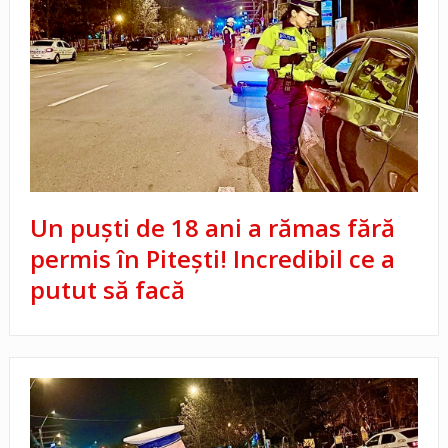
Un puști de 18 ani a rămas fără
permis în Pitești! Incredibil ce a
putut să facă