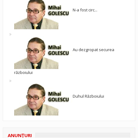
N-a fost circ...
Au dezgropat securea
războiului
Duhul Războiului
ANUNŢURI