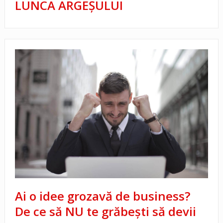
LUNCA ARGEȘULUI
Ai o idee grozavă de business?
De ce să NU te grăbești să devii