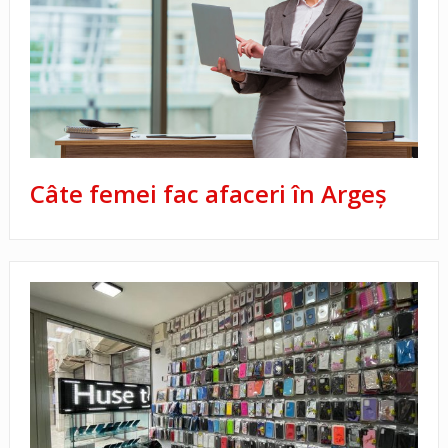
Câte femei fac afaceri în Argeș