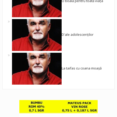
O boală pentru toată viața
D'ale adolescenților
La taifas cu coana moașă