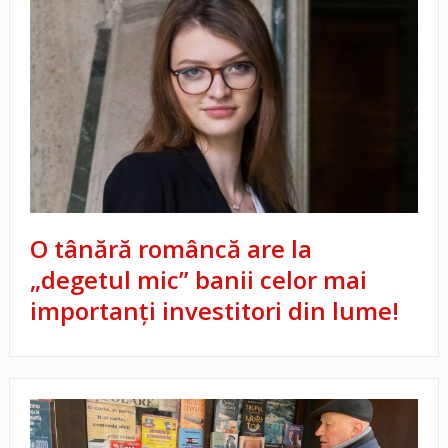
O tânără româncă are la
„degetul mic” banii celor mai
importanți investitori din lume!