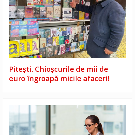
Piteşti. Chioşcurile de mii de
euro îngroapă micile afaceri!