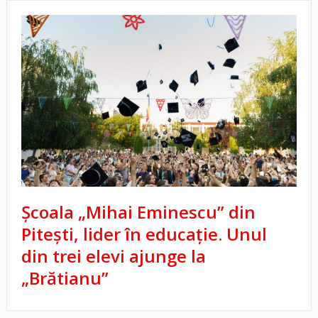
Școala „Mihai Eminescu” din
Pitești, lider în educație. Unul
din trei elevi ajunge la
„Brătianu”