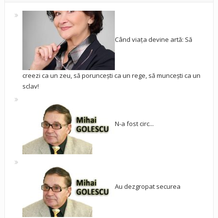
Când viața devine artă: Să
creezi ca un zeu, să poruncești ca un rege, să muncești ca un
sclav!
N-a fost circ...
Au dezgropat securea