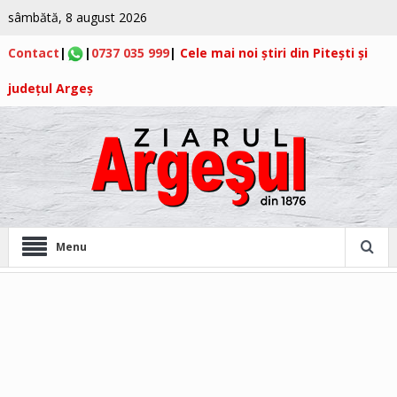
sâmbătă, 8 august 2026
Contact
|
|
0737 035 999
|
Cele mai noi știri din Pitești și
județul Argeș
Menu