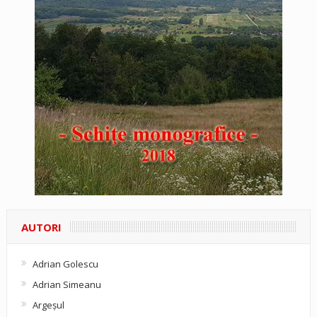
AUTORI
Adrian Golescu
Adrian Simeanu
Argeşul