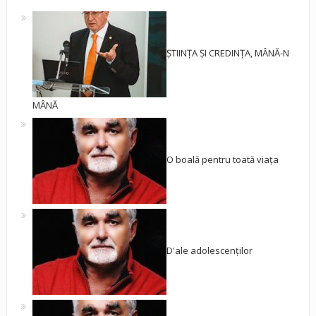
ȘTIINȚA ȘI CREDINȚA, MÂNĂ-N
MÂNĂ
O boală pentru toată viața
D'ale adolescenților