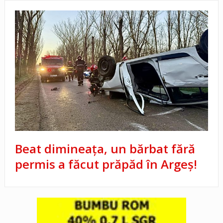
Beat dimineața, un bărbat fără
permis a făcut prăpăd în Argeș!