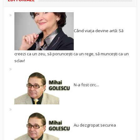
Când viața devine artă: Să
creezi ca un zeu, să poruncești ca un rege, să muncești ca un
sclav!
N-a fost circ...
Au dezgropat securea