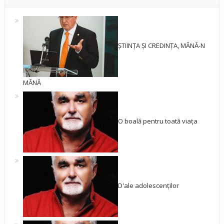
ȘTIINȚA ȘI CREDINȚA, MÂNĂ-N
MÂNĂ
O boală pentru toată viața
D'ale adolescenților