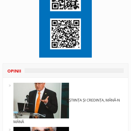
OPINII
ȘTIINȚA ȘI CREDINȚA, MÂNĂ-N
MÂNĂ