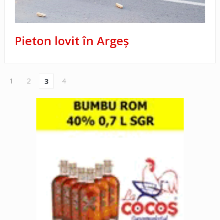
Pieton lovit în Argeș
1
2
4
3