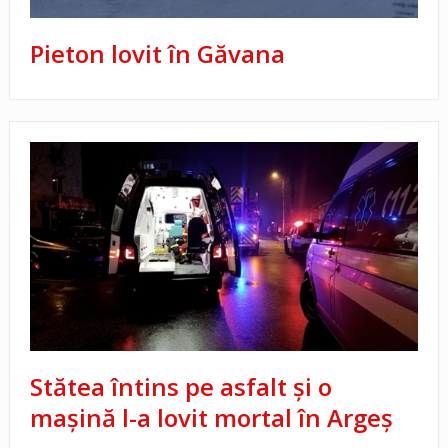
Pieton lovit în Găvana
Stătea întins pe asfalt și o
mașină l-a lovit mortal în Argeș