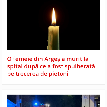
O femeie din Argeș a murit la
spital după ce a fost spulberată
pe trecerea de pietoni