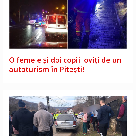
O femeie și doi copii loviți de un
autoturism în Pitești!