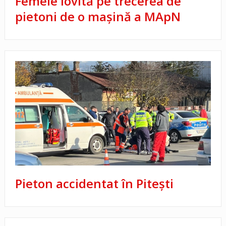
Femeie lovită pe trecerea de
pietoni de o mașină a MApN
Pieton accidentat în Pitești