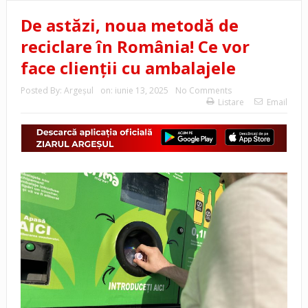
De astăzi, noua metodă de
reciclare în România! Ce vor
face clienții cu ambalajele
Posted By:
Argeşul
on:
iunie 13, 2025
No Comments
Listare
Email