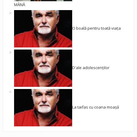
MÂNĂ
O boală pentru toată viața
D'ale adolescenților
La taifas cu coana moașă