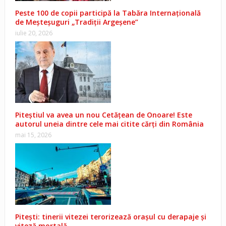
Peste 100 de copii participă la Tabăra Internațională
de Meșteșuguri „Tradiții Argeșene”
iulie 20, 2026
Piteștiul va avea un nou Cetățean de Onoare! Este
autorul uneia dintre cele mai citite cărți din România
mai 15, 2026
Pitești: tinerii vitezei terorizează orașul cu derapaje și
viteză mortală