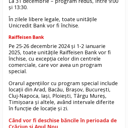
La 31 decembrie – program redus, între 9:00
și 13:30.
În zilele libere legale, toate unitățile
Unicredit Bank vor fi închise.
Raiffeisen Bank
Pe 25-26 decembrie 2024 și 1-2 ianuarie
2025, toate unitățile Raiffeisen Bank vor fi
închise, cu excepția celor din centrele
comerciale, care vor avea un program
special.
Orarul agențiilor cu program special include
locații din Arad, Bacău, Brașov, București,
Cluj-Napoca, Iași, Ploiești, Târgu Mureș,
Timișoara și altele, având intervale diferite
în funcție de locație și zi.
Când vor fi deschise băncile în perioada de
Crăciun și Anul Nou
.