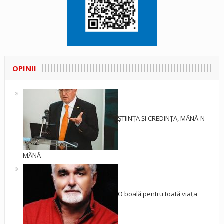
OPINII
ȘTIINȚA ȘI CREDINȚA, MÂNĂ-N
MÂNĂ
O boală pentru toată viața