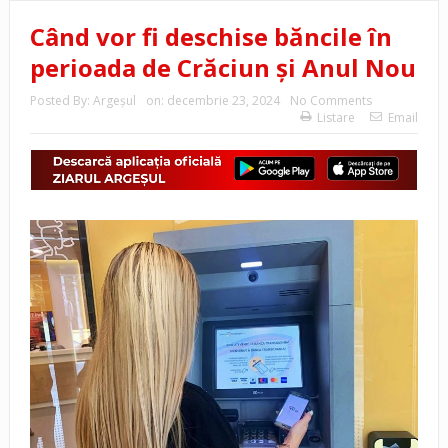
Când vor fi deschise băncile în
perioada de Crăciun și Anul Nou
Posted By:
Argeşul
on:
decembrie 23, 2024
No Comments
Listare
Email