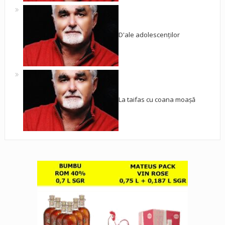
D'ale adolescenților
La taifas cu coana moașă