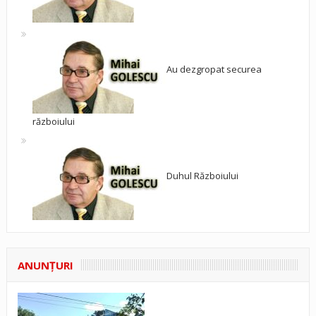
Au dezgropat securea
războiului
Duhul Războiului
ANUNŢURI