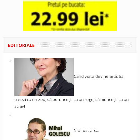
EDITORIALE
Când viața devine artă: Să
creezi ca un zeu, să poruncești ca un rege, să muncești ca un
sclav!
N-a fost circ...