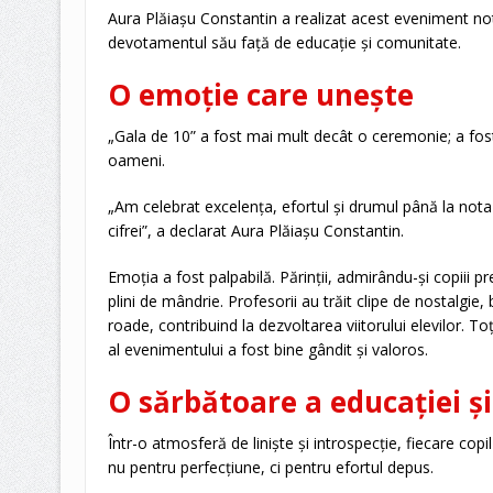
Aura Plăiașu Constantin a realizat acest eveniment no
devotamentul său față de educație și comunitate.
O emoție care unește
„Gala de 10” a fost mai mult decât o ceremonie; a fos
oameni.
„Am celebrat excelența, efortul și drumul până la nota
cifrei”, a declarat Aura Plăiașu Constantin.
Emoția a fost palpabilă. Părinții, admirându-și copiii p
plini de mândrie. Profesorii au trăit clipe de nostalgie
roade, contribuind la dezvoltarea viitorului elevilor. Toț
al evenimentului a fost bine gândit și valoros.
O sărbătoare a educației ș
Într-o atmosferă de liniște și introspecție, fiecare copi
nu pentru perfecțiune, ci pentru efortul depus.