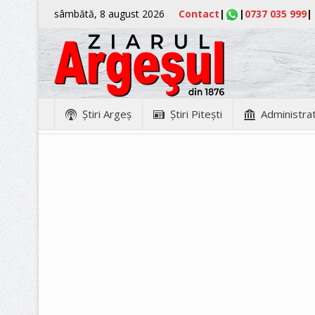
sâmbătă, 8 august 2026
Contact
|
|
0737 035 999
|
Ştiri Argeş
Ştiri Piteşti
Administrat