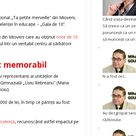
onal „Ta petite merveille” din Mioveni,
Când viața devine 
elenței în educație – „Gala de 10”.
Să creezi ca un ze
poruncești ca un r
ii din Mioveni care au obținut
note de 10
să muncești ca un 
într-un veritabil centru al sărbătorii
nt memorabil
și reprezentanți ai unităților de
N-a fost circ...
a Gimnazială „Liviu Rebreanu” (Maria
ioiu).
00 de lei, în timp ce părinții au fost
.
Au dezgropat sec
războiului
xcelență
, recunoscând astfel impactul pe