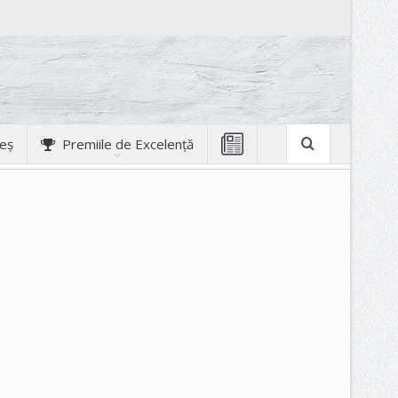
geș
Premiile de Excelență