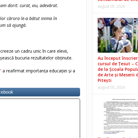
am dorit: curat, viu, adevărat.
august 05, 2026
or cărora le-a bătut inima în
 cum să ajungă.
creeze un cadru unic în care elevii,
tășească bucuria rezultatelor obținute.
Au început înscrieri
cursul de Țesut – 
de la Școala Popul
”
a reafirmat importanța educației și a
de Arte și Meserii 
Pitești
august 05, 2026
acebook