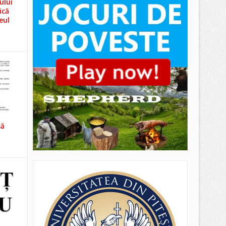
ului
ică
eul
să