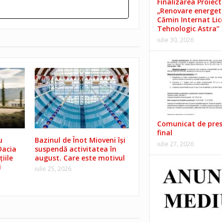
Finalizarea Proiect
„Renovare energet
Cămin Internat Lic
Tehnologic Astra”
iulie 30, 2026
Comunicat de pre
final
u
Bazinul de Înot Mioveni își
iulie 27, 2026
Dacia
suspendă activitatea în
iile
august. Care este motivul
i
iulie 25, 2026