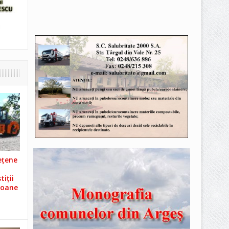
ețene
iții
ioane