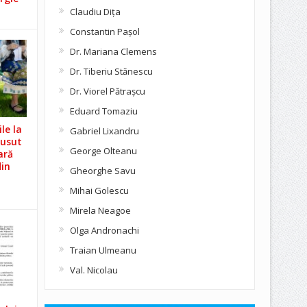
Claudiu Diţa
Constantin Pașol
Dr. Mariana Clemens
Dr. Tiberiu Stănescu
Dr. Viorel Pătraşcu
Eduard Tomaziu
le la
Gabriel Lixandru
Cusut
George Olteanu
ară
din
Gheorghe Savu
Mihai Golescu
Mirela Neagoe
Olga Andronachi
Traian Ulmeanu
Val. Nicolau