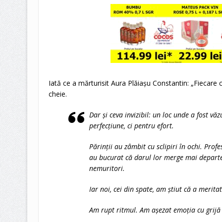
Iată ce a mărturisit Aura Plăiașu Constantin: „Fiecare 
cheie.
Dar și ceva invizibil: un loc unde a fost vă
perfecțiune, ci pentru efort.
Părinții au zâmbit cu sclipiri în ochi. Profes
au bucurat că darul lor merge mai departe, 
nemuritori.
Iar noi, cei din spate, am știut că a meritat
Am rupt ritmul. Am așezat emoția cu grijă 