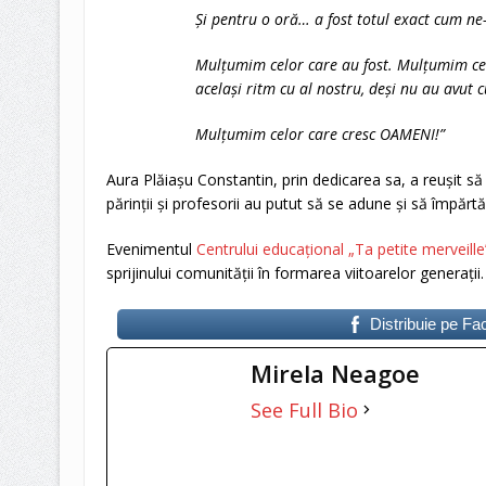
Și pentru o oră… a fost totul exact cum ne-
Mulțumim celor care au fost. Mulțumim cel
același ritm cu al nostru, deși nu au avut
Mulțumim celor care cresc OAMENI!”
Aura Plăiașu Constantin, prin dedicarea sa, a reușit să 
părinții și profesorii au putut să se adune și să împăr
Evenimentul
Centrului educațional „Ta petite merveille
sprijinului comunității în formarea viitoarelor generații.
Distribuie pe F
Mirela Neagoe
See Full Bio