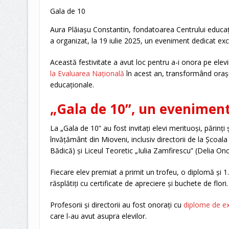
Gala de 10
Aura Plăiașu Constantin, fondatoarea Centrului educați
a organizat, la 19 iulie 2025, un eveniment dedicat exc
Această festivitate a avut loc pentru a-i onora pe elev
la Evaluarea Națională
în acest an, transformând orașul 
educaționale.
„Gala de 10”, un evenime
La „Gala de 10” au fost invitați elevi merituoși, părinți 
învățământ din Mioveni, inclusiv directorii de la Școal
Bădică) și Liceul Teoretic „Iulia Zamfirescu” (Delia Onc
Fiecare elev premiat a primit un trofeu, o diplomă și 1.0
răsplătiți cu certificate de apreciere și buchete de flori
Profesorii și directorii au fost onorați cu
diplome de e
care l-au avut asupra elevilor.