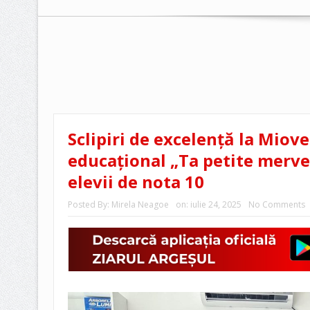
Sclipiri de excelență la Miove
educațional „Ta petite mervei
elevii de nota 10
Posted By:
Mirela Neagoe
on:
iulie 24, 2025
No Comments