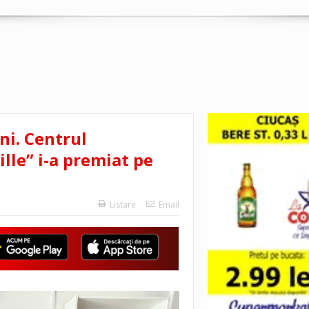
ni. Centrul
lle” i-a premiat pe
Listare
Email