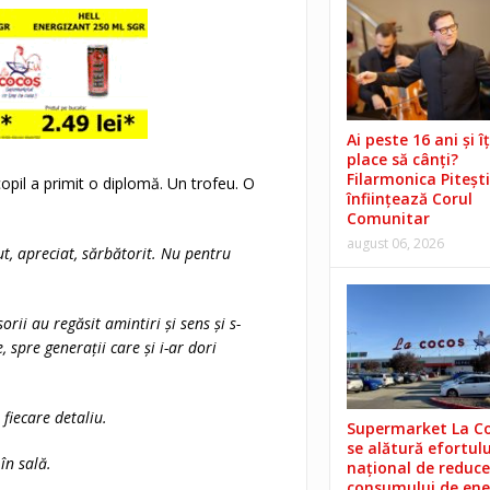
Ai peste 16 ani și îț
place să cânți?
Filarmonica Pitești
copil a primit o diplomă. Un trofeu. O
înființează Corul
Comunitar
august 06, 2026
zut, apreciat, sărbătorit. Nu pentru
orii au regăsit amintiri și sens și s-
spre generații care și i-ar dori
 fiecare detaliu.
Supermarket La C
se alătură efortulu
în sală.
național de reduce
consumului de ene