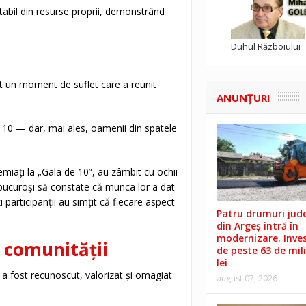
tabil din resurse proprii, demonstrând
Duhul Războiului
t un moment de suflet care a reunit
ANUNŢURI
 10 — dar, mai ales, oamenii din spatele
remiați la „Gala de 10”, au zâmbit cu ochii
, bucuroși să constate că munca lor a dat
i participanții au simțit că fiecare aspect
Patru drumuri jud
din Argeș intră în
modernizare. Invest
i comunității
de peste 63 de mil
lei
l a fost recunoscut, valorizat și omagiat
august 07, 2026