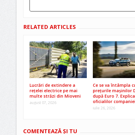
RELATED ARTICLES
Lucrări de extindere a
Ce se va întâmpla c
rețelei electrice pe mai
prețurile mașinilor 
multe străzi din Mioveni
după Euro 7. Explicaț
oficialilor companie
august 07, 2026
iulie 26, 2026
COMENTEAZĂ ŞI TU