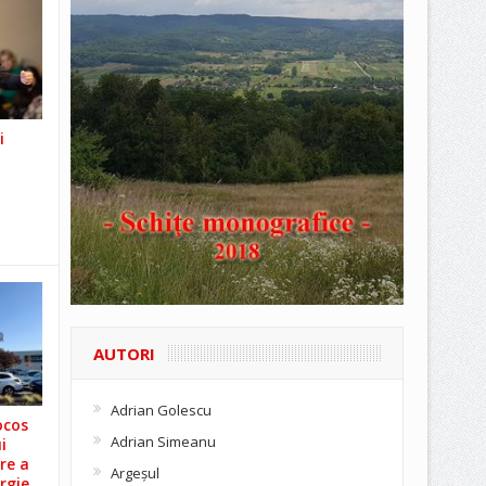
i
AUTORI
Adrian Golescu
ocos
Adrian Simeanu
i
re a
Argeşul
rgie