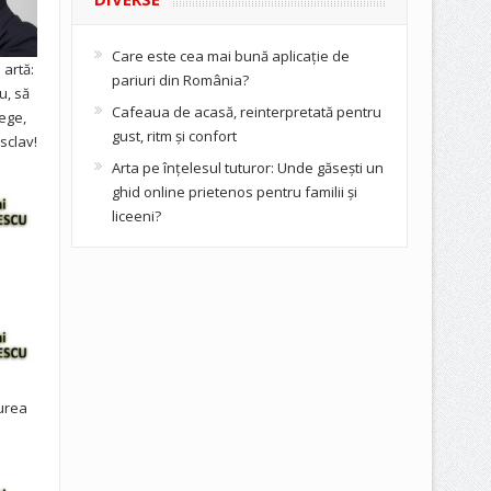
Care este cea mai bună aplicație de
artă:
pariuri din România?
u, să
Cafeaua de acasă, reinterpretată pentru
ege,
gust, ritm și confort
sclav!
Arta pe înțelesul tuturor: Unde găsești un
ghid online prietenos pentru familii și
liceeni?
urea