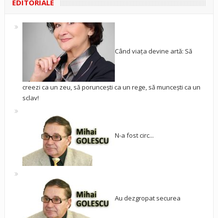
EDITORIALE
Când viața devine artă: Să
creezi ca un zeu, să poruncești ca un rege, să muncești ca un
sclav!
N-a fost circ...
Au dezgropat securea