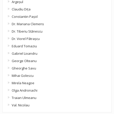
Argeşul
Claudiu Diţa
Constantin Pașol
Dr. Mariana Clemens
Dr. Tiberiu Stănescu
Dr. Viorel Pătraşcu
Eduard Tomaziu
Gabriel Lixandru
George Olteanu
Gheorghe Savu
Mihai Golescu
Mirela Neagoe
Olga Andronachi
Traian Ulmeanu
Val. Nicolau