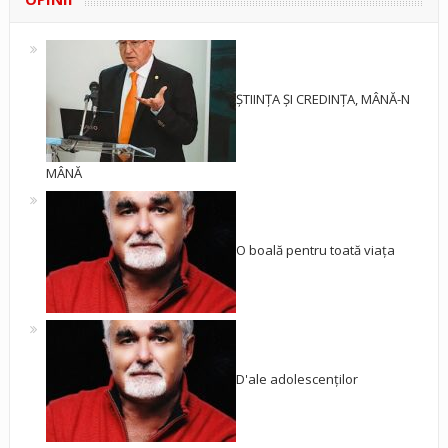
ȘTIINȚA ȘI CREDINȚA, MÂNĂ-N
MÂNĂ
O boală pentru toată viața
D'ale adolescenților