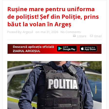
Rușine mare pentru uniforma
de polițist! Șef din Poliție, prins
băut la volan în Argeș
Posted By:
Argeşul
on:
mai 31, 2026
No Comments
Listare
Email