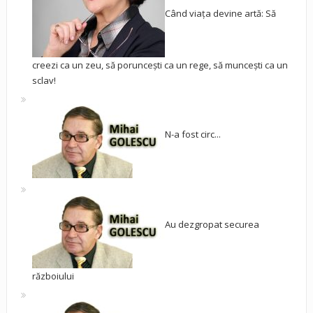
Când viața devine artă: Să
creezi ca un zeu, să poruncești ca un rege, să muncești ca un
sclav!
N-a fost circ...
Au dezgropat securea
războiului