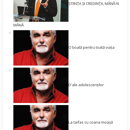
ȘTIINȚA ȘI CREDINȚA, MÂNĂ-N
MÂNĂ
O boală pentru toată viața
D'ale adolescenților
La taifas cu coana moașă