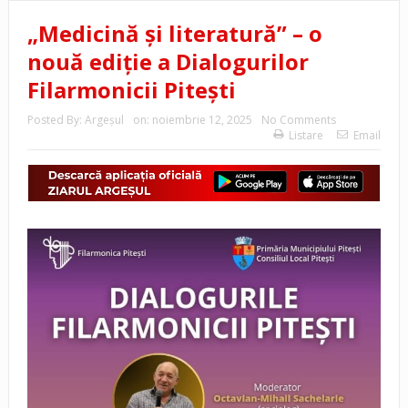
„Medicină și literatură” – o
nouă ediție a Dialogurilor
Filarmonicii Pitești
Posted By:
Argeşul
on:
noiembrie 12, 2025
No Comments
Listare
Email