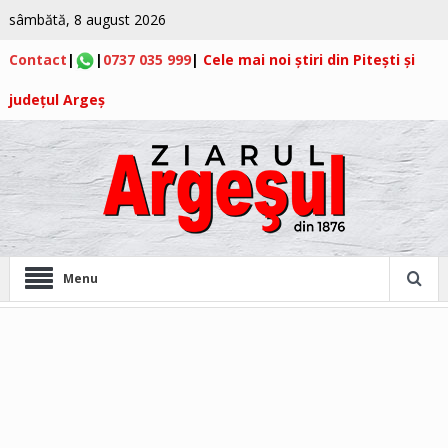
sâmbătă, 8 august 2026
Contact
|
|
0737 035 999
|
Cele mai noi știri din Pitești și
județul Argeș
Menu