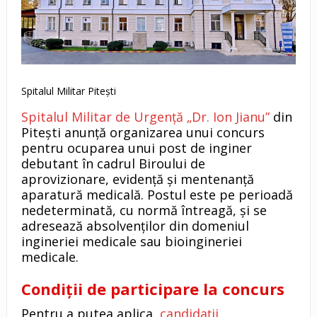
Spitalul Militar Pitești
Spitalul Militar de Urgență „Dr. Ion Jianu”
din
Pitești anunță organizarea unui concurs
pentru ocuparea unui post de inginer
debutant în cadrul Biroului de
aprovizionare, evidență și mentenanță
aparatură medicală. Postul este pe perioadă
nedeterminată, cu normă întreagă, și se
adresează absolvenților din domeniul
ingineriei medicale sau bioingineriei
medicale.
Condiții de participare la concurs
Pentru a putea aplica,
candidații