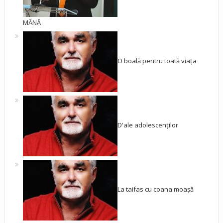
MÂNĂ
O boală pentru toată viața
D'ale adolescenților
La taifas cu coana moașă