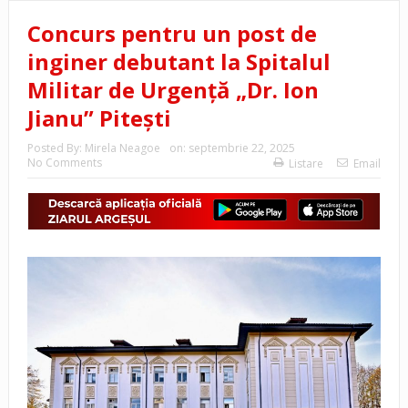
Concurs pentru un post de
inginer debutant la Spitalul
Militar de Urgență „Dr. Ion
Jianu” Pitești
Posted By:
Mirela Neagoe
on:
septembrie 22, 2025
No Comments
Listare
Email