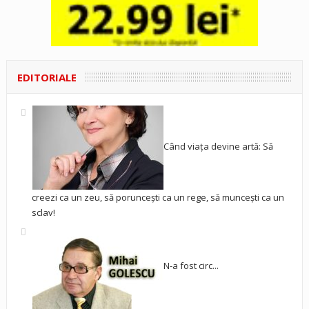
EDITORIALE
Când viața devine artă: Să
creezi ca un zeu, să poruncești ca un rege, să muncești ca un
sclav!
N-a fost circ...