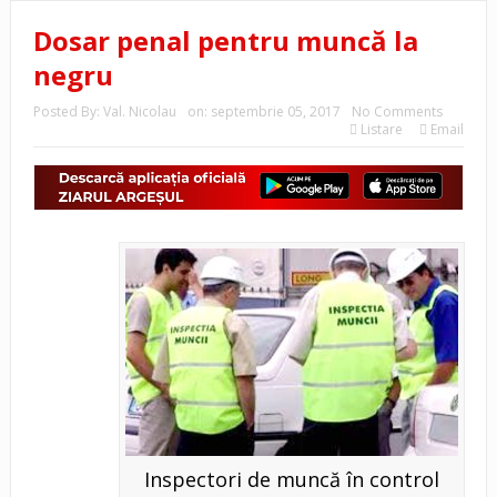
Dosar penal pentru muncă la
negru
Posted By:
Val. Nicolau
on:
septembrie 05, 2017
No Comments
Listare
Email
Inspectori de muncă în control