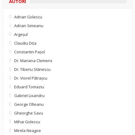
AUTORI
Adrian Golescu
Adrian Simeanu
Argeşul
Claudiu Diţa
Constantin Pașol
Dr. Mariana Clemens
Dr. Tiberiu Stănescu
Dr. Viorel Pătraşcu
Eduard Tomaziu
Gabriel Lixandru
George Olteanu
Gheorghe Savu
Mihai Golescu
Mirela Neagoe