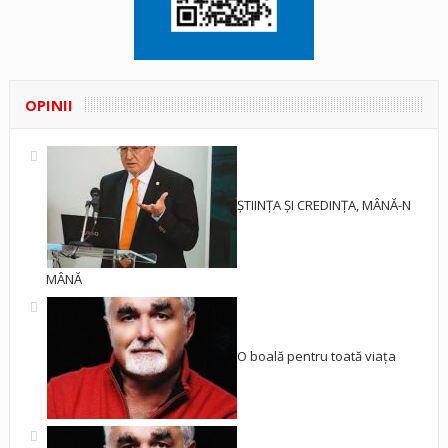
OPINII
ȘTIINȚA ȘI CREDINȚA, MÂNĂ-N
MÂNĂ
O boală pentru toată viața