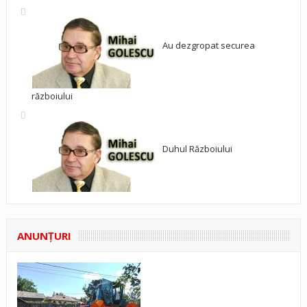
Au dezgropat securea
războiului
Duhul Războiului
ANUNŢURI