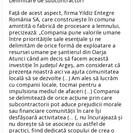
Delimitare de subcontractori
Faţă de acest aspect, firma Yildiz Entegre
România SA, care construieşte în comuna
amintită o fabrică de procesare a lemnului,
precizează: „Compania pune valorile umane
între priorităiţile sale esenţiale şi ne
delimităm de orice formă de exploatare a
resursei umane pe şantierul din Oarja.
Atunci când am decis să facem această
investiţie în judeţul Argeş, am considerat că
prezenţa noastră aici va ajuta comunitatea
locală să se dezvolte (…) Am ales să lucrăm
cu companii locale, tocmai pentru a
impulsiona mediul de afaceri (…) Compania
se delimitează de orice acţiune prin care
subcontractorii pot aduce prejudicii morale
sau financiare comunităţii în care îşi
desfăşoară activitatea (… (, nu încurajează şi
nu doreşte să se asocieze cu astfel de
practici, fiind dedicată scopului de crea o