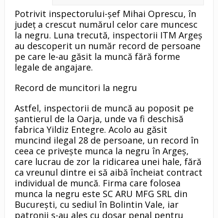
Potrivit inspectorului-şef Mihai Oprescu, în
judeţ a crescut numărul celor care muncesc
la negru. Luna trecută, inspectorii ITM Argeş
au descoperit un număr record de persoane
pe care le-au găsit la muncă fără forme
legale de angajare.
Record de muncitori la negru
Astfel, inspectorii de muncă au poposit pe
şantierul de la Oarja, unde va fi deschisă
fabrica Yildiz Entegre. Acolo au găsit
muncind ilegal 28 de persoane, un record în
ceea ce priveşte munca la negru în Argeş,
care lucrau de zor la ridicarea unei hale, fără
ca vreunul dintre ei să aibă încheiat contract
individual de muncă. Firma care folosea
munca la negru este SC ARU MFG SRL din
Bucureşti, cu sediul în Bolintin Vale, iar
patronii s-au ales cu dosar penal pentru