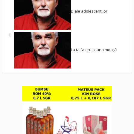
D'ale adolescenților
La taifas cu coana moașă